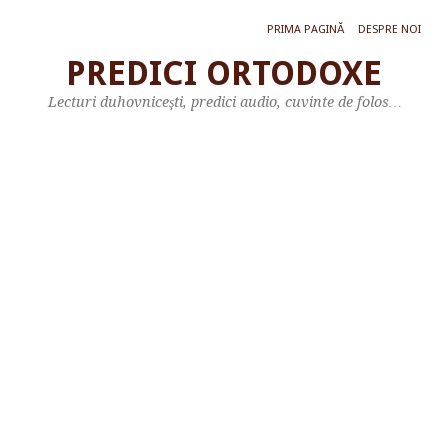
PRIMA PAGINĂ
DESPRE NOI
PREDICI ORTODOXE
P
Lecturi duhovniceşti, predici audio, cuvinte de folos…
R
E
D
I
C
Ă
L
A
D
U
M
I
N