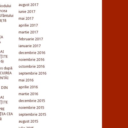
august 2017
iodului
incea
iunie 2017
fântului
mai 2017
t(18
aprilie 2017
martie 2017
EA
februarie 2017
Ă
ianuarie 2017
AI
decembrie 2016
NŢITE
noiembrie 2016
16)
octombrie 2016
os după
LCUIREA
septembrie 2016
ÎNTÂI
mai 2016
aprilie 2016
 DIN
martie 2016
AI
decembrie 2015
NŢITE
noiembrie 2015
PRE
ŢEA CEA
septembrie 2015
)
august 2015