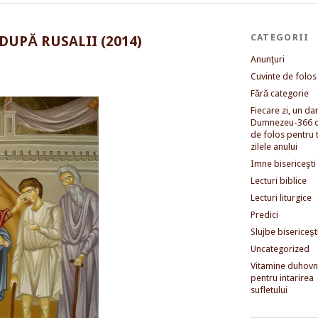
CATEGORII
DUPĂ RUSALII (2014)
Anunţuri
Cuvinte de folos
Fără categorie
Fiecare zi, un dar 
Dumnezeu-366 c
de folos pentru 
zilele anului
Imne bisericeşti
Lecturi biblice
Lecturi liturgice
Predici
Slujbe bisericeşt
Uncategorized
Vitamine duhovni
pentru intarirea
sufletului