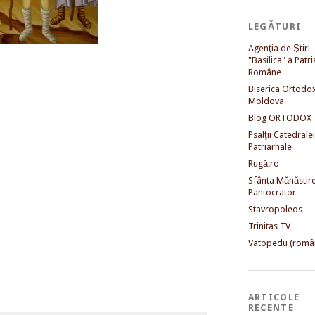
LEGĂTURI
Agenţia de Ştiri
"Basilica" a Patri
Române
Biserica Ortodo
Moldova
Blog ORTODOX
Psalţii Catedralei
Patriarhale
Rugă.ro
Sfânta Mănăstir
Pantocrator
Stavropoleos
Trinitas TV
Vatopedu (româ
ARTICOLE
RECENTE