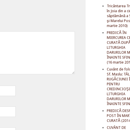
Tricântarea Tr
în Joia din a c
săptămână a S
şi Marelui Pos
martie 2010)
PREDICĂ ÎN
MIERCUREA C
CURATĂ DUP
LITURGHIA
DARURILOR M
ÎNAINTE SFI
(16 martie 20
Cuvânt de fol
Sf. Maslu: TÂ
RUGĂCIUNII 
PENTRU
CREDINCIOŞI
LITURGHIA
DARURILOR M
ÎNAINTE SFI
PREDICĂ DES
POST ÎN MAR
CURATĂ (2014
CUVÂNT DE