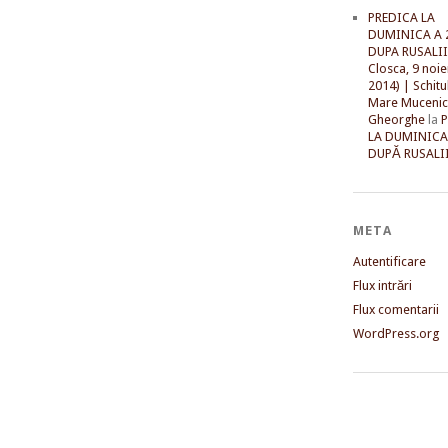
PREDICA LA
DUMINICA A 
DUPA RUSALII 
Closca, 9 noi
2014) | Schitu
Mare Mucenic
Gheorghe
la
LA DUMINICA
DUPĂ RUSALII
META
Autentificare
Flux intrări
Flux comentarii
WordPress.org