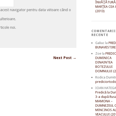
ÎNVĂŢĂTURĂ
MARŢEA CEA 
 acest navigator pentru data viitoare când o
(2013)
lterioare.
ticole noi.
COMENTARII
RECENTE
Galiuc
la
PRED
BUNAVESTIRE 
Zoe
la
PREDIC
Next Post →
DUMINICA
DINAINTEA
BOTEZULUI
DOMNULUI (2
Rodica Dumit
prediciortodo
IOAN HATEG
Predică la Du
3-a după Rusal
MAMONA –
DUMNEZEUL C
MINCINOS A
VEACULUI (20