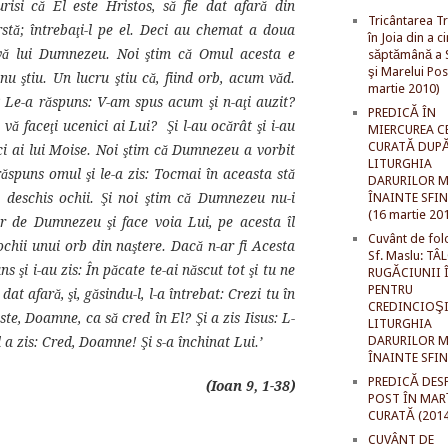
isi că El este Hristos, să fie dat afară din
Tricântarea Tr
ârstă; întrebaţi-l pe el. Deci au chemat a doua
în Joia din a c
avă lui Dumnezeu. Noi ştim că Omul acesta e
săptămână a S
şi Marelui Pos
nu ştiu. Un lucru ştiu că, fiind orb, acum văd.
martie 2010)
i? Le-a răspuns: V-am spus acum şi n-aţi auzit?
PREDICĂ ÎN
 vă faceţi ucenici ai Lui? Şi l-au ocărât şi i-au
MIERCUREA C
CURATĂ DUP
ici ai lui Moise. Noi ştim că Dumnezeu a vorbit
LITURGHIA
răspuns omul şi le-a zis: Tocmai în aceasta stă
DARURILOR M
a deschis ochii. Şi noi ştim că Dumnezeu nu-i
ÎNAINTE SFI
(16 martie 20
tor de Dumnezeu şi face voia Lui, pe acesta îl
Cuvânt de fol
ochii unui orb din naştere. Dacă n-ar fi Acesta
Sf. Maslu: TÂ
şi i-au zis: În păcate te-ai născut tot şi tu ne
RUGĂCIUNII 
PENTRU
dat afară, şi, găsindu-l, l-a întrebat: Crezi tu în
CREDINCIOŞI
te, Doamne, ca să cred în El? Şi a zis Iisus: L-
LITURGHIA
DARURILOR M
el a zis: Cred, Doamne! Şi s-a închinat Lui.’
ÎNAINTE SFI
PREDICĂ DES
(Ioan 9, 1-38)
POST ÎN MAR
CURATĂ (2014
CUVÂNT DE