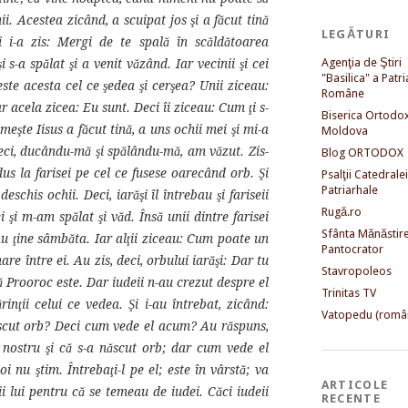
. Acestea zicând, a scuipat jos şi a făcut tină
LEGĂTURI
i i-a zis: Mergi de te spală în scăldătoarea
Agenţia de Ştiri
i s-a spălat şi a venit văzând. Iar vecinii şi cei
"Basilica" a Patri
ste acesta cel ce şedea şi cerşea? Unii ziceau:
Române
ar acela zicea: Eu sunt. Deci îi ziceau: Cum ţi s-
Biserica Ortodo
şte Iisus a făcut tină, a uns ochii mei şi mi-a
Moldova
Deci, ducându-mă şi spălându-mă, am văzut. Zis-
Blog ORTODOX
dus la farisei pe cel ce fusese oarecând orb. Şi
Psalţii Catedralei
Patriarhale
eschis ochii. Deci, iarăşi îl întrebau şi fariseii
Rugă.ro
 şi m-am spălat şi văd. Însă unii dintre farisei
Sfânta Mănăstir
u ţine sâmbăta. Iar alţii ziceau: Cum poate un
Pantocrator
 între ei. Au zis, deci, orbului iarăşi: Dar tu
Stavropoleos
 că Prooroc este. Dar iudeii n-au crezut despre el
Trinitas TV
nţii celui ce vedea. Şi i-au întrebat, zicând:
Vatopedu (româ
 născut orb? Deci cum vede el acum? Au răspuns,
ul nostru şi că s-a născut orb; dar cum vede el
i nu ştim. Întrebaţi-l pe el; este în vârstă; va
ARTICOLE
i lui pentru că se temeau de iudei. Căci iudeii
RECENTE