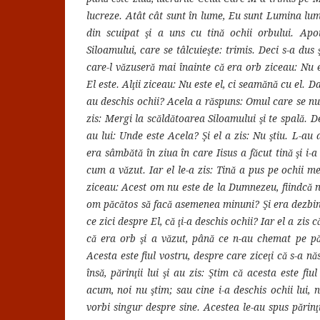
lucreze. Atât cât sunt în lume, Eu sunt Lumina lumii
din scuipat şi a uns cu tină ochii orbului. Apo
Siloamului, care se tâlcuieşte: trimis. Deci s-a dus ş
care-l văzuseră mai înainte că era orb ziceau: Nu e
El este. Alţii ziceau: Nu este el, ci seamănă cu el. D
au deschis ochii? Acela a răspuns: Omul care se nume
zis: Mergi la scăldătoarea Siloamului şi te spală. 
au lui: Unde este Acela? Şi el a zis: Nu ştiu. L-au 
era sâmbătă în ziua în care Iisus a făcut tină şi i-a d
cum a văzut. Iar el le-a zis: Tină a pus pe ochii mei
ziceau: Acest om nu este de la Dumnezeu, fiindcă n
om păcătos să facă asemenea minuni? Şi era dezbinare
ce zici despre El, că ţi-a deschis ochii? Iar el a zis
că era orb şi a văzut, până ce n-au chemat pe pări
Acesta este fiul vostru, despre care ziceţi că s-a
însă, părinţii lui şi au zis: Ştim că acesta este fi
acum, noi nu ştim; sau cine i-a deschis ochii lui, no
vorbi singur despre sine. Acestea le-au spus părinţi