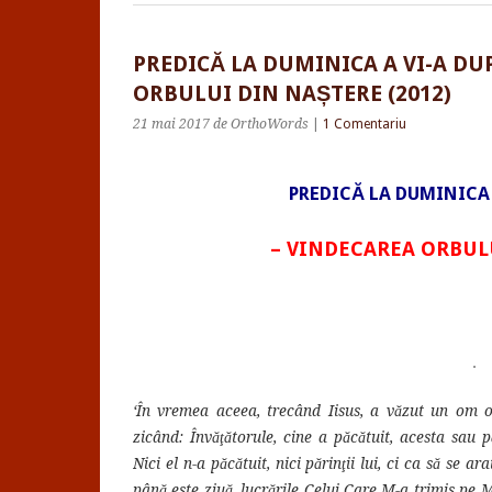
PREDICĂ LA DUMINICA A VI-A DU
ORBULUI DIN NAȘTERE (2012)
21 mai 2017
de OrthoWords
|
1 Comentariu
PREDICĂ LA DUMINICA 
– VINDECAREA ORBUL
.
‘În vremea aceea, trecând Iisus, a văzut un om or
zicând: Învăţătorule, cine a păcătuit, acesta sau pă
Nici el n-a păcătuit, nici părinţii lui, ci ca să se a
până este ziuă, lucrările Celui Care M-a trimis pe