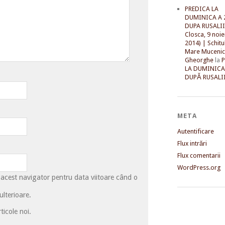
PREDICA LA
DUMINICA A 
DUPA RUSALII 
Closca, 9 noi
2014) | Schitu
Mare Mucenic
Gheorghe
la
LA DUMINICA
DUPĂ RUSALII
META
Autentificare
Flux intrări
Flux comentarii
WordPress.org
 acest navigator pentru data viitoare când o
lterioare.
ticole noi.