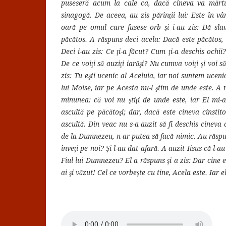
puseseră acum la cale ca, dacă cineva va mărtur
sinagogă. De aceea, au zis părinţii lui: Este în v
oară pe omul care fusese orb şi i-au zis: Dă sl
păcătos. A răspuns deci acela: Dacă este păcătos, 
Deci i-au zis: Ce ţi-a făcut? Cum ţi-a deschis ochi
De ce voiţi să auziţi iarăşi? Nu cumva voiţi şi voi să
zis: Tu eşti ucenic al Aceluia, iar noi suntem ucen
lui Moise, iar pe Acesta nu-l ştim de unde este. A 
minunea: că voi nu ştiţi de unde este, iar El mi-
ascultă pe păcătoşi; dar, dacă este cineva cinsti
ascultă. Din veac nu s-a auzit să fi deschis cineva 
de la Dumnezeu, n-ar putea să facă nimic. Au răspuns 
înveţi pe noi? Şi l-au dat afară. A auzit Iisus că l-au 
Fiul lui Dumnezeu? El a răspuns şi a zis: Dar cine es
ai şi văzut! Cel ce vorbeşte cu tine, Acela este. Iar 