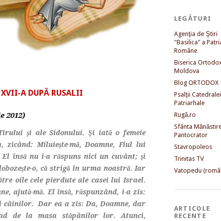
LEGĂTURI
Agenţia de Ştiri
"Basilica" a Patri
Române
Biserica Ortodo
Moldova
Blog ORTODOX
XVII-A DUPĂ RUSALII
Psalţii Catedralei
Patriarhale
e 2012)
Rugă.ro
Sfânta Mănăstir
Tirului şi ale Sidonului. Şi iată o femeie
Pantocrator
a, zicând: Miluieşte-mă, Doamne, Fiul lui
Stavropoleos
El însă nu i-a răspuns nici un cuvânt; şi
Trinitas TV
lobozeşte-o, că strigă în urma noastră. Iar
Vatopedu (româ
re oile cele pierdute ale casei lui Israel.
ne, ajută-mă. El însă, răspunzând, i-a zis:
nci câinilor. Dar ea a zis: Da, Doamne, dar
ARTICOLE
ad de la masa stăpânilor lor. Atunci,
RECENTE