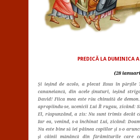
PREDICĂ LA DUMINICA A 
(28 ianuari
Şi ieşind de acolo, a plecat Iisus în părţile 
cananeiancă, din acele ţinuturi, ieşind strig
David! Fiica mea este rău chinuită de demon. 
apropiindu-se, ucenicii Lui Îl rugau, zicând: S
El, răspunzând, a zis: Nu sunt trimis decât căt
Iar ea, venind, s-a închinat Lui, zicând: Doam
Nu este bine să iei pâinea copiilor şi s-o aru
şi câinii mănâncă din fărâmiturile care c