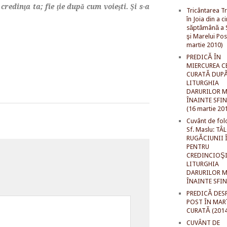
credinţa ta; fie ţie după cum voieşti. Şi s-a
Tricântarea Tr
în Joia din a c
săptămână a S
şi Marelui Pos
martie 2010)
PREDICĂ ÎN
MIERCUREA C
CURATĂ DUP
LITURGHIA
DARURILOR M
ÎNAINTE SFI
(16 martie 20
Cuvânt de fol
Sf. Maslu: TÂ
RUGĂCIUNII 
PENTRU
CREDINCIOŞI
LITURGHIA
DARURILOR M
ÎNAINTE SFI
PREDICĂ DES
POST ÎN MAR
CURATĂ (2014
CUVÂNT DE