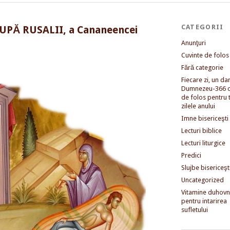
CATEGORII
UPĂ RUSALII, a Cananeencei
Anunţuri
Cuvinte de folos
Fără categorie
Fiecare zi, un dar 
Dumnezeu-366 c
de folos pentru 
zilele anului
Imne bisericeşti
Lecturi biblice
Lecturi liturgice
Predici
Slujbe bisericeşt
Uncategorized
Vitamine duhovni
pentru intarirea
sufletului