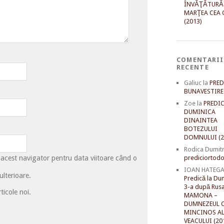
ÎNVĂŢĂTURĂ
MARŢEA CEA 
(2013)
COMENTARII
RECENTE
Galiuc
la
PRED
BUNAVESTIRE 
Zoe
la
PREDIC
DUMINICA
DINAINTEA
BOTEZULUI
DOMNULUI (2
Rodica Dumit
 acest navigator pentru data viitoare când o
prediciortodo
IOAN HATEG
lterioare.
Predică la Du
3-a după Rusal
ticole noi.
MAMONA –
DUMNEZEUL C
MINCINOS A
VEACULUI (20