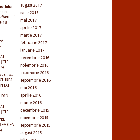
august 2017
iodului
incea
iunie 2017
fântului
mai 2017
t(18
aprilie 2017
martie 2017
EA
februarie 2017
Ă
ianuarie 2017
AI
decembrie 2016
NŢITE
noiembrie 2016
16)
octombrie 2016
os după
LCUIREA
septembrie 2016
ÎNTÂI
mai 2016
aprilie 2016
 DIN
martie 2016
AI
decembrie 2015
NŢITE
noiembrie 2015
PRE
ŢEA CEA
septembrie 2015
)
august 2015