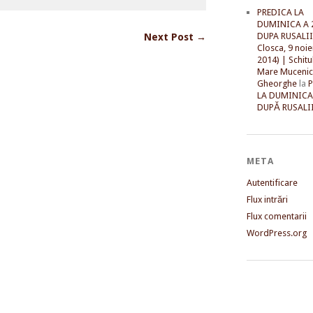
PREDICA LA
DUMINICA A 
DUPA RUSALII 
Next Post →
Closca, 9 noi
2014) | Schitu
Mare Mucenic
Gheorghe
la
LA DUMINICA
DUPĂ RUSALII
META
Autentificare
Flux intrări
Flux comentarii
WordPress.org