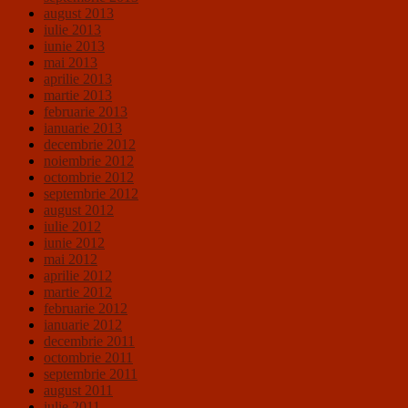
august 2013
iulie 2013
iunie 2013
mai 2013
aprilie 2013
martie 2013
februarie 2013
ianuarie 2013
decembrie 2012
noiembrie 2012
octombrie 2012
septembrie 2012
august 2012
iulie 2012
iunie 2012
mai 2012
aprilie 2012
martie 2012
februarie 2012
ianuarie 2012
decembrie 2011
octombrie 2011
septembrie 2011
august 2011
iulie 2011