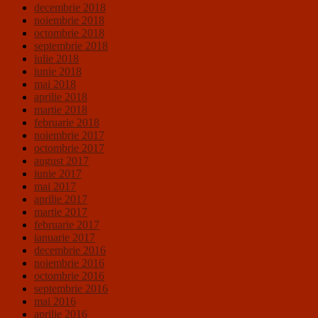
decembrie 2018
noiembrie 2018
octombrie 2018
septembrie 2018
iulie 2018
iunie 2018
mai 2018
aprilie 2018
martie 2018
februarie 2018
noiembrie 2017
octombrie 2017
august 2017
iunie 2017
mai 2017
aprilie 2017
martie 2017
februarie 2017
ianuarie 2017
decembrie 2016
noiembrie 2016
octombrie 2016
septembrie 2016
mai 2016
aprilie 2016