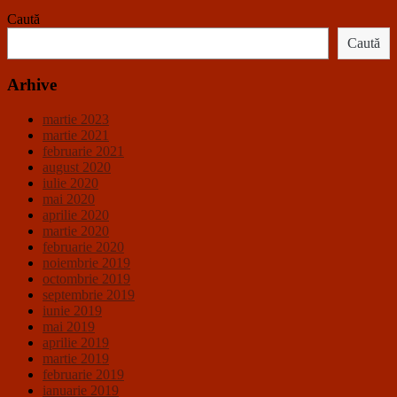
Caută
Caută
Arhive
martie 2023
martie 2021
februarie 2021
august 2020
iulie 2020
mai 2020
aprilie 2020
martie 2020
februarie 2020
noiembrie 2019
octombrie 2019
septembrie 2019
iunie 2019
mai 2019
aprilie 2019
martie 2019
februarie 2019
ianuarie 2019