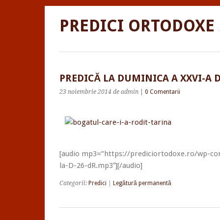
PREDICI ORTODOXE
PREDICĂ LA DUMINICA A XXVI-A D
23 noiembrie 2014
de admin
|
0 Comentarii
[audio mp3=”https://prediciortodoxe.ro/wp-co
la-D-26-dR.mp3″][/audio]
Categorii:
Predici
|
Legătură permanentă