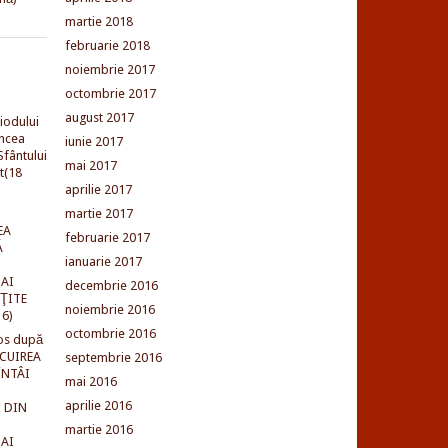
martie 2018
februarie 2018
noiembrie 2017
octombrie 2017
august 2017
iodului
incea
iunie 2017
fântului
mai 2017
t(18
aprilie 2017
martie 2017
EA
februarie 2017
Ă
ianuarie 2017
AI
decembrie 2016
NŢITE
noiembrie 2016
16)
octombrie 2016
os după
LCUIREA
septembrie 2016
ÎNTÂI
mai 2016
aprilie 2016
 DIN
martie 2016
AI