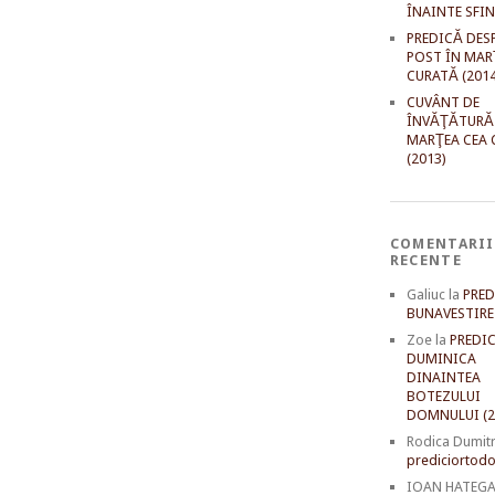
ÎNAINTE SFI
PREDICĂ DES
POST ÎN MAR
CURATĂ (2014
CUVÂNT DE
ÎNVĂŢĂTURĂ
MARŢEA CEA 
(2013)
COMENTARII
RECENTE
Galiuc
la
PRED
BUNAVESTIRE 
Zoe
la
PREDIC
DUMINICA
DINAINTEA
BOTEZULUI
DOMNULUI (2
Rodica Dumit
prediciortodo
IOAN HATEG