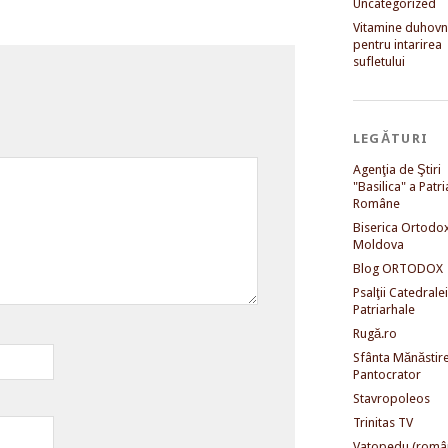
Uncategorized
Vitamine duhovni
pentru intarirea
sufletului
LEGĂTURI
Agenţia de Ştiri
"Basilica" a Patri
Române
Biserica Ortodo
Moldova
Blog ORTODOX
Psalţii Catedralei
Patriarhale
Rugă.ro
Sfânta Mănăstir
Pantocrator
Stavropoleos
Trinitas TV
Vatopedu (româ