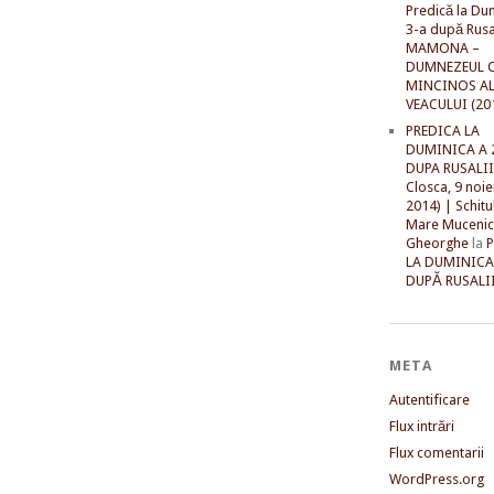
Predică la Du
3-a după Rusal
MAMONA –
DUMNEZEUL C
MINCINOS A
VEACULUI (20
PREDICA LA
DUMINICA A 
DUPA RUSALII 
Closca, 9 noi
2014) | Schitu
Mare Mucenic
Gheorghe
la
LA DUMINICA
DUPĂ RUSALII
META
Autentificare
Flux intrări
Flux comentarii
WordPress.org