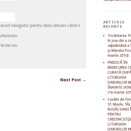
ARTICOLE
 acest navigator pentru data viitoare când o
RECENTE
lterioare.
Tricântarea Tr
în Joia din a c
ticole noi.
săptămână a S
şi Marelui Pos
martie 2010)
PREDICĂ ÎN
MIERCUREA C
CURATĂ DUP
LITURGHIA
Next Post →
DARURILOR M
ÎNAINTE SFI
(16 martie 20
Cuvânt de fol
Sf. Maslu: TÂ
RUGĂCIUNII 
PENTRU
CREDINCIOŞI
LITURGHIA
DARURILOR M