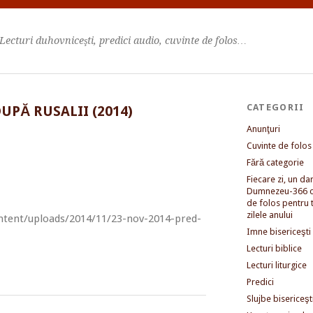
Lecturi duhovniceşti, predici audio, cuvinte de folos…
CATEGORII
UPĂ RUSALII (2014)
Anunţuri
Cuvinte de folos
Fără categorie
Fiecare zi, un dar 
Dumnezeu-366 c
de folos pentru 
zilele anului
ntent/uploads/2014/11/23-nov-2014-pred-
Imne bisericeşti
Lecturi biblice
Lecturi liturgice
Predici
Slujbe bisericeşt