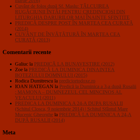
martie 2016)
Cuvânt de folos după Sf. Maslu: TÂLCUIREA
RUGĂCIUNII ÎNTÂI PENTRU CREDINCIOŞI DIN
LITURGHIA DARURILOR MAI ÎNAINTE SFINŢITE
PREDICĂ DESPRE POST ÎN MARŢEA CEA CURATĂ
(2014)
CUVÂNT DE ÎNVĂŢĂTURĂ ÎN MARŢEA CEA
CURATĂ (2013)
Comentarii recente
Galiuc
la
PREDICĂ LA BUNAVESTIRE (2012)
Zoe
la
PREDICĂ LA DUMINICA DINAINTEA
BOTEZULUI DOMNULUI (2015)
Rodica Dumitrescu
la
prediciortodoxe.ro
IOAN HATEGAN
la
Predică la Duminica a 3-a după Rusalii
: MAMONA – DUMNEZEUL CEL MINCINOS AL
VEACULUI (2011)
PREDICA LA DUMINICA A 24-A DUPA RUSALII
(Schitul Closca, 9 noiembrie 2014) | Schitul Sfântul Mare
Mucenic Gheorghe
la
PREDICĂ LA DUMINICA A 24-A
DUPĂ RUSALII (2014)
Meta