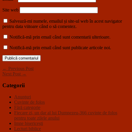
Site web
Salvează-mi numele, emailul și site-ul web în acest navigator
pentru data viitoare când o să comentez.
Notifică-mă prin email când sunt comentarii ulterioare.
Notifică-mă prin email când sunt publicate articole noi.
← Previous Post
Next Post →
Categorii
Anunţuri
Cuvinte de folos
Fără categorie
Fiecare zi, un dar al lui Dumnezeu-366 cuvinte de folos
pentru toate zilele anului
Imne bisericeşti
Lecturi biblice