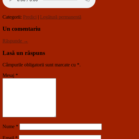
Categorii:
Predici
|
Legătură permanentă
Un comentariu
Răspunde →
Lasă un răspuns
Câmpurile obligatorii sunt marcate cu
*
.
Mesaj
*
Nume
*
Email
*