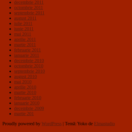
decembrie 2011
octombrie 2011
septembrie 2011
august 2011
iulie 2011
iunie 2011
mai 2011
aprilie 2011
martie 2011
februarie 2011
ianuarie 2011
decembrie 2010
octombrie 2010
septembrie 2010
august 2010
mai 2010
aprilie 2010
martie 2010
februarie 2010
ianuarie 2010
decembrie 2009
martie 201
Proudly powered by
WordPress
|
Temă: Yoko de
Elmastudio