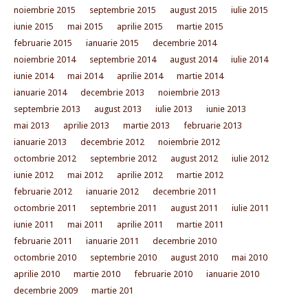
noiembrie 2015
septembrie 2015
august 2015
iulie 2015
iunie 2015
mai 2015
aprilie 2015
martie 2015
februarie 2015
ianuarie 2015
decembrie 2014
noiembrie 2014
septembrie 2014
august 2014
iulie 2014
iunie 2014
mai 2014
aprilie 2014
martie 2014
ianuarie 2014
decembrie 2013
noiembrie 2013
septembrie 2013
august 2013
iulie 2013
iunie 2013
mai 2013
aprilie 2013
martie 2013
februarie 2013
ianuarie 2013
decembrie 2012
noiembrie 2012
octombrie 2012
septembrie 2012
august 2012
iulie 2012
iunie 2012
mai 2012
aprilie 2012
martie 2012
februarie 2012
ianuarie 2012
decembrie 2011
octombrie 2011
septembrie 2011
august 2011
iulie 2011
iunie 2011
mai 2011
aprilie 2011
martie 2011
februarie 2011
ianuarie 2011
decembrie 2010
octombrie 2010
septembrie 2010
august 2010
mai 2010
aprilie 2010
martie 2010
februarie 2010
ianuarie 2010
decembrie 2009
martie 201