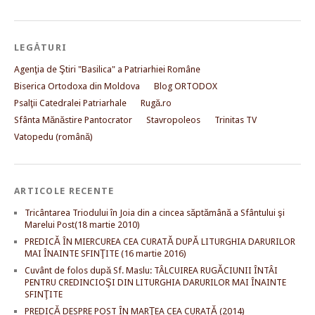
LEGĂTURI
Agenţia de Ştiri "Basilica" a Patriarhiei Române
Biserica Ortodoxa din Moldova
Blog ORTODOX
Psalţii Catedralei Patriarhale
Rugă.ro
Sfânta Mănăstire Pantocrator
Stavropoleos
Trinitas TV
Vatopedu (română)
ARTICOLE RECENTE
Tricântarea Triodului în Joia din a cincea săptămână a Sfântului şi
Marelui Post(18 martie 2010)
PREDICĂ ÎN MIERCUREA CEA CURATĂ DUPĂ LITURGHIA DARURILOR
MAI ÎNAINTE SFINŢITE (16 martie 2016)
Cuvânt de folos după Sf. Maslu: TÂLCUIREA RUGĂCIUNII ÎNTÂI
PENTRU CREDINCIOŞI DIN LITURGHIA DARURILOR MAI ÎNAINTE
SFINŢITE
PREDICĂ DESPRE POST ÎN MARŢEA CEA CURATĂ (2014)