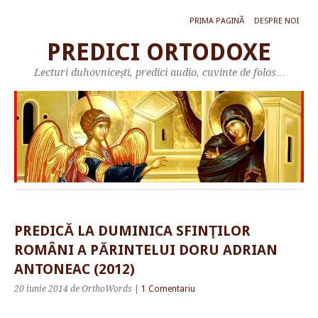
PRIMA PAGINĂ
DESPRE NOI
PREDICI ORTODOXE
Lecturi duhovniceşti, predici audio, cuvinte de folos…
PREDICĂ LA DUMINICA SFINŢILOR
ROMÂNI A PĂRINTELUI DORU ADRIAN
ANTONEAC (2012)
20 iunie 2014
de OrthoWords
|
1 Comentariu