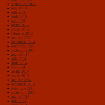
septembrie 2015
august 2015
iulie 2015
iunie 2015
mai 2015
aprilie 2015
martie 2015
februarie 2015
ianuarie 2015
decembrie 2014
noiembrie 2014
septembrie 2014
august 2014
iulie 2014
iunie 2014
mai 2014
aprilie 2014
martie 2014
ianuarie 2014
decembrie 2013
noiembrie 2013
septembrie 2013
august 2013
iulie 2013