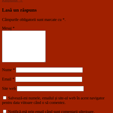
Răspunde →
Lasă un răspuns
Câmpurile obligatorii sunt marcate cu
*
.
Mesaj
*
Nume
*
Email
*
Site web
Salvează-mi numele, emailul și site-ul web în acest navigator
pentru data viitoare când o să comentez.
Notifică-mă prin email când sunt comentarii ulterioare.