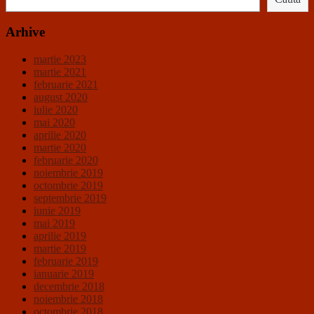
Arhive
martie 2023
martie 2021
februarie 2021
august 2020
iulie 2020
mai 2020
aprilie 2020
martie 2020
februarie 2020
noiembrie 2019
octombrie 2019
septembrie 2019
iunie 2019
mai 2019
aprilie 2019
martie 2019
februarie 2019
ianuarie 2019
decembrie 2018
noiembrie 2018
octombrie 2018