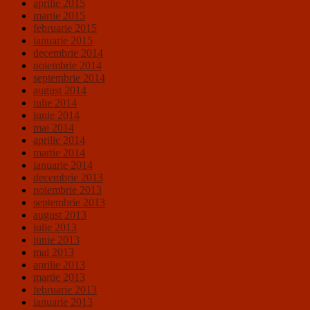
aprilie 2015
martie 2015
februarie 2015
ianuarie 2015
decembrie 2014
noiembrie 2014
septembrie 2014
august 2014
iulie 2014
iunie 2014
mai 2014
aprilie 2014
martie 2014
ianuarie 2014
decembrie 2013
noiembrie 2013
septembrie 2013
august 2013
iulie 2013
iunie 2013
mai 2013
aprilie 2013
martie 2013
februarie 2013
ianuarie 2013