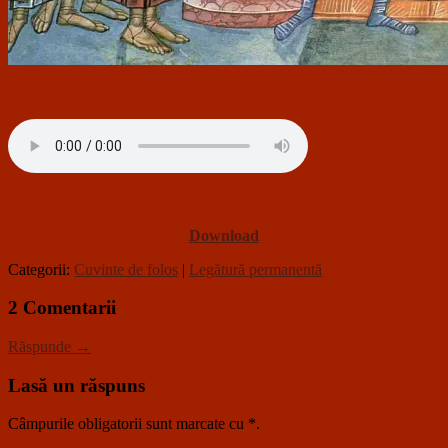
Download
Categorii:
Cuvinte de folos
|
Legătură permanentă
2 Comentarii
Răspunde →
Lasă un răspuns
Câmpurile obligatorii sunt marcate cu
*
.