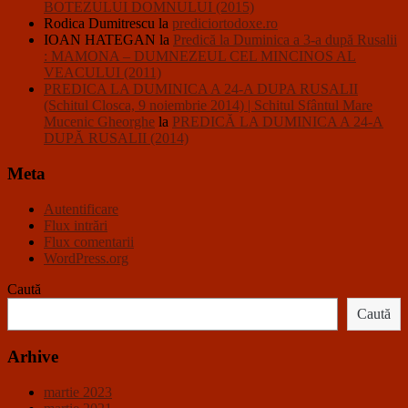
BOTEZULUI DOMNULUI (2015)
Rodica Dumitrescu
la
prediciortodoxe.ro
IOAN HATEGAN
la
Predică la Duminica a 3-a după Rusalii
: MAMONA – DUMNEZEUL CEL MINCINOS AL
VEACULUI (2011)
PREDICA LA DUMINICA A 24-A DUPA RUSALII
(Schitul Closca, 9 noiembrie 2014) | Schitul Sfântul Mare
Mucenic Gheorghe
la
PREDICĂ LA DUMINICA A 24-A
DUPĂ RUSALII (2014)
Meta
Autentificare
Flux intrări
Flux comentarii
WordPress.org
Caută
Caută
Arhive
martie 2023