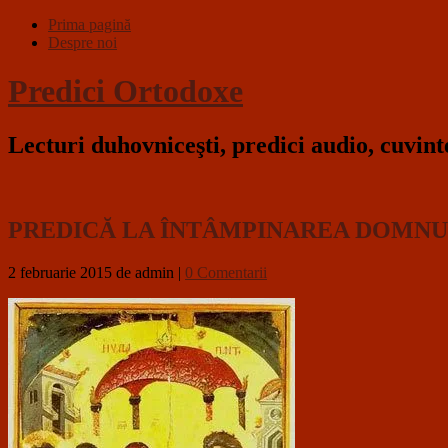
Prima pagină
Despre noi
Predici Ortodoxe
Lecturi duhovniceşti, predici audio, cuvin
PREDICĂ LA ÎNTÂMPINAREA DOMNULU
2 februarie 2015
de admin
|
0 Comentarii