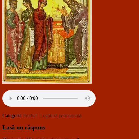
Categorii:
Predici
|
Legătură permanentă
Lasă un răspuns