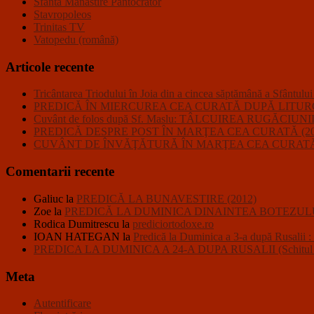
Sfânta Mănăstire Pantocrator
Stavropoleos
Trinitas TV
Vatopedu (română)
Articole recente
Tricântarea Triodului în Joia din a cincea săptămână a Sfântulu
PREDICĂ ÎN MIERCUREA CEA CURATĂ DUPĂ LITURGHI
Cuvânt de folos după Sf. Maslu: TÂLCUIREA RUGĂC
PREDICĂ DESPRE POST ÎN MARŢEA CEA CURATĂ (20
CUVÂNT DE ÎNVĂŢĂTURĂ ÎN MARŢEA CEA CURATĂ 
Comentarii recente
Galiuc
la
PREDICĂ LA BUNAVESTIRE (2012)
Zoe
la
PREDICĂ LA DUMINICA DINAINTEA BOTEZULU
Rodica Dumitrescu
la
prediciortodoxe.ro
IOAN HATEGAN
la
Predică la Duminica a 3-a după R
PREDICA LA DUMINICA A 24-A DUPA RUSALII (Schitul Closc
Meta
Autentificare