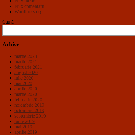
Flux intrări
Flux comentarii
WordPress.org
Caută
Arhive
martie 2023
martie 2021
februarie 2021
august 2020
iulie 2020
mai 2020
aprilie 2020
martie 2020
februarie 2020
noiembrie 2019
octombrie 2019
septembrie 2019
iunie 2019
mai 2019
aprilie 2019