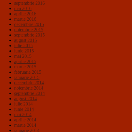
septembrie 2016
mai 2016
aprilie 2016
martie 2016
decembrie 2015
noiembrie 2015
septembrie 2015
august 2015
iulie 2015
iunie 2015
mai 2015
aprilie 2015
martie 2015
februarie 2015
ianuarie 2015
decembrie 2014
noiembrie 2014
septembrie 2014
august 2014
iulie 2014
iunie 2014
mai 2014
aprilie 2014
martie 2014
ianuarie 2014