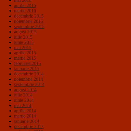
mai 2016
aprilie 2016
martie 2016
decembrie 2015
noiembrie 2015
septembrie 2015
august 2015
iulie 2015
iunie 2015
mai 2015
aprilie 2015
martie 2015
februarie 2015
ianuarie 2015
decembrie 2014
noiembrie 2014
septembrie 2014
august 2014
iulie 2014
iunie 2014
mai 2014
aprilie 2014
martie 2014
ianuarie 2014
decembrie 2013