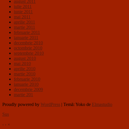
august 2011
iulie 2011
iunie 2011
mai 2011
aprilie 2011
martie 2011
februarie 2011
ianuarie 2011
decembrie 2010
octombrie 2010
septembrie 2010
august 2010
mai 2010
aprilie 2010
martie 2010
februarie 2010
ianuarie 2010
decembrie 2009
martie 201
Proudly powered by
WordPress
|
Temă: Yoko de
Elmastudio
Sus
‹
›
×