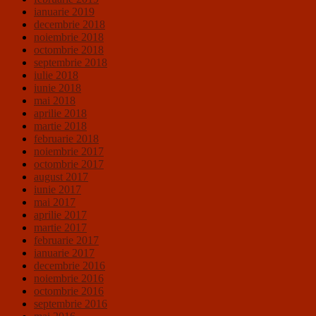
ianuarie 2019
decembrie 2018
noiembrie 2018
octombrie 2018
septembrie 2018
iulie 2018
iunie 2018
mai 2018
aprilie 2018
martie 2018
februarie 2018
noiembrie 2017
octombrie 2017
august 2017
iunie 2017
mai 2017
aprilie 2017
martie 2017
februarie 2017
ianuarie 2017
decembrie 2016
noiembrie 2016
octombrie 2016
septembrie 2016