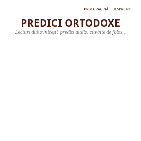
PRIMA PAGINĂ
DESPRE NOI
PREDICI ORTODOXE
P
Lecturi duhovniceşti, predici audio, cuvinte de folos…
R
E
D
I
C
Ă
L
A
P
R
Ă
Z
N