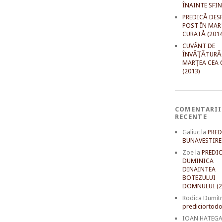
ÎNAINTE SFI
PREDICĂ DES
POST ÎN MAR
CURATĂ (2014
CUVÂNT DE
ÎNVĂŢĂTURĂ
MARŢEA CEA 
(2013)
COMENTARII
RECENTE
Galiuc
la
PRED
BUNAVESTIRE 
Zoe
la
PREDIC
DUMINICA
DINAINTEA
BOTEZULUI
DOMNULUI (2
Rodica Dumit
prediciortodo
IOAN HATEG