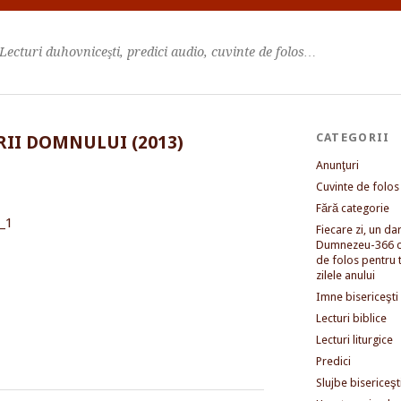
Lecturi duhovniceşti, predici audio, cuvinte de folos…
CATEGORII
RII DOMNULUI (2013)
Anunţuri
Cuvinte de folos
Fără categorie
Fiecare zi, un dar 
Dumnezeu-366 c
de folos pentru 
zilele anului
Imne bisericeşti
Lecturi biblice
Lecturi liturgice
Predici
Slujbe bisericeşt