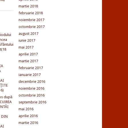
martie 2018
februarie 2018
noiembrie 2017
octombrie 2017
august 2017
iodului
incea
iunie 2017
fântului
mai 2017
t(18
aprilie 2017
martie 2017
EA
februarie 2017
Ă
ianuarie 2017
AI
decembrie 2016
NŢITE
noiembrie 2016
16)
octombrie 2016
os după
LCUIREA
septembrie 2016
ÎNTÂI
mai 2016
aprilie 2016
 DIN
martie 2016
AI