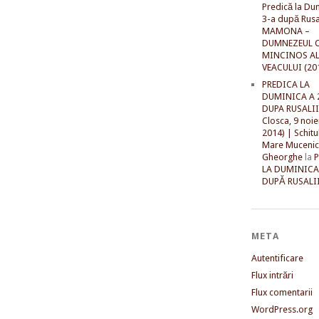
Predică la Du
3-a după Rusal
MAMONA –
DUMNEZEUL C
MINCINOS A
VEACULUI (20
PREDICA LA
DUMINICA A 
DUPA RUSALII 
Closca, 9 noi
2014) | Schitu
Mare Mucenic
Gheorghe
la
LA DUMINICA
DUPĂ RUSALII
META
Autentificare
Flux intrări
Flux comentarii
WordPress.org