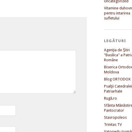
Uncategorized
Vitamine duhovni
pentru intarirea
sufletului
LEGĂTURI
Agenţia de Ştiri
"Basilica" a Patri
Române
Biserica Ortodo
Moldova
Blog ORTODOX
Psalţii Catedralei
Patriarhale
Rugă.ro
Sfânta Mănăstir
Pantocrator
Stavropoleos
Trinitas TV
Vatopedu (româ