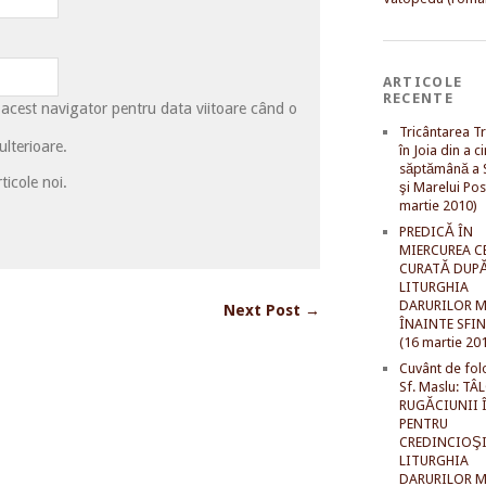
ARTICOLE
RECENTE
 acest navigator pentru data viitoare când o
Tricântarea Tr
lterioare.
în Joia din a c
săptămână a S
ticole noi.
şi Marelui Pos
martie 2010)
PREDICĂ ÎN
MIERCUREA C
CURATĂ DUP
LITURGHIA
DARURILOR M
Next Post →
ÎNAINTE SFI
(16 martie 20
Cuvânt de fol
Sf. Maslu: TÂ
RUGĂCIUNII 
PENTRU
CREDINCIOŞI
LITURGHIA
DARURILOR M