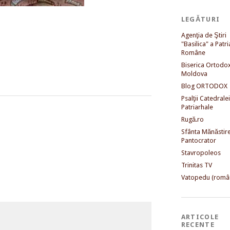
LEGĂTURI
Agenţia de Ştiri
"Basilica" a Patri
Române
Biserica Ortodo
Moldova
Blog ORTODOX
Psalţii Catedralei
Patriarhale
Rugă.ro
Sfânta Mănăstir
Pantocrator
Stavropoleos
Trinitas TV
Vatopedu (româ
ARTICOLE
RECENTE