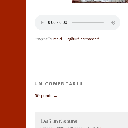
Categorii:
Predici
|
Legătură permanentă
UN COMENTARIU
Răspunde →
Lasă un răspuns
Câmpurile obligatorii sunt marcate cu
*
.