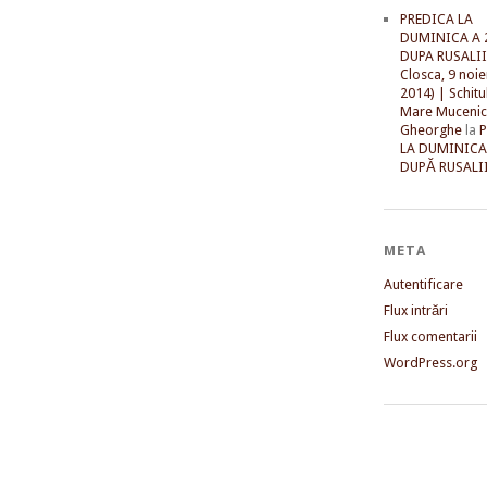
PREDICA LA
DUMINICA A 
DUPA RUSALII 
Closca, 9 noi
2014) | Schitu
Mare Mucenic
Gheorghe
la
LA DUMINICA
DUPĂ RUSALII
META
Autentificare
Flux intrări
Flux comentarii
WordPress.org