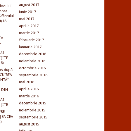
august 2017
iodului
incea
iunie 2017
fântului
mai 2017
t(18
aprilie 2017
martie 2017
EA
februarie 2017
Ă
ianuarie 2017
AI
decembrie 2016
NŢITE
noiembrie 2016
16)
octombrie 2016
os după
LCUIREA
septembrie 2016
ÎNTÂI
mai 2016
aprilie 2016
 DIN
martie 2016
AI
decembrie 2015
NŢITE
noiembrie 2015
PRE
ŢEA CEA
septembrie 2015
)
august 2015