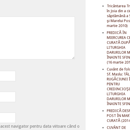
Tricântarea Tr
în Joia din a c
săptămână a S
şi Marelui Pos
martie 2010)
PREDICĂ ÎN
MIERCUREA C
CURATĂ DUP
LITURGHIA
DARURILOR M
ÎNAINTE SFI
(16 martie 20
Cuvânt de fol
Sf. Maslu: TÂ
RUGĂCIUNII 
PENTRU
CREDINCIOŞI
LITURGHIA
DARURILOR M
ÎNAINTE SFI
PREDICĂ DES
POST ÎN MAR
CURATĂ (2014
 acest navigator pentru data viitoare când o
CUVÂNT DE