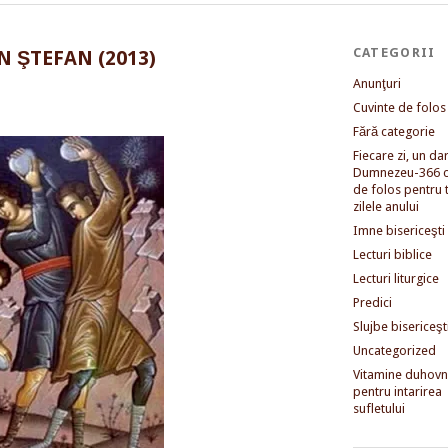
CATEGORII
 ŞTEFAN (2013)
Anunţuri
Cuvinte de folos
Fără categorie
Fiecare zi, un dar 
Dumnezeu-366 c
de folos pentru 
zilele anului
Imne bisericeşti
Lecturi biblice
Lecturi liturgice
Predici
Slujbe bisericeşt
Uncategorized
Vitamine duhovni
pentru intarirea
sufletului