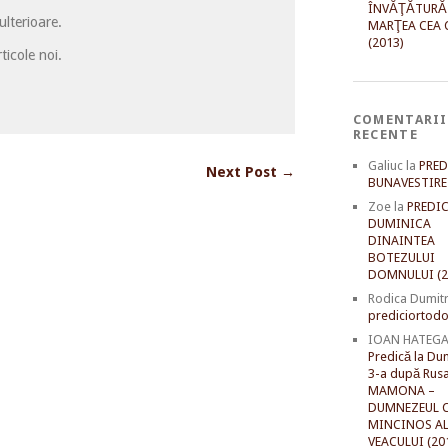
ÎNVĂŢĂTURĂ
lterioare.
MARŢEA CEA 
(2013)
ticole noi.
COMENTARII
RECENTE
Galiuc
la
PRED
Next Post →
BUNAVESTIRE 
Zoe
la
PREDIC
DUMINICA
DINAINTEA
BOTEZULUI
DOMNULUI (2
Rodica Dumit
prediciortodo
IOAN HATEG
Predică la Du
3-a după Rusal
MAMONA –
DUMNEZEUL C
MINCINOS A
VEACULUI (20