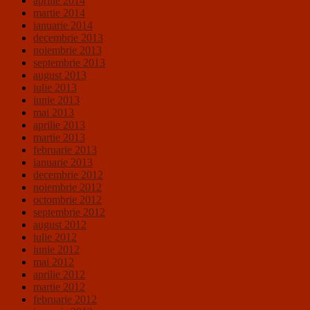
aprilie 2014
martie 2014
ianuarie 2014
decembrie 2013
noiembrie 2013
septembrie 2013
august 2013
iulie 2013
iunie 2013
mai 2013
aprilie 2013
martie 2013
februarie 2013
ianuarie 2013
decembrie 2012
noiembrie 2012
octombrie 2012
septembrie 2012
august 2012
iulie 2012
iunie 2012
mai 2012
aprilie 2012
martie 2012
februarie 2012