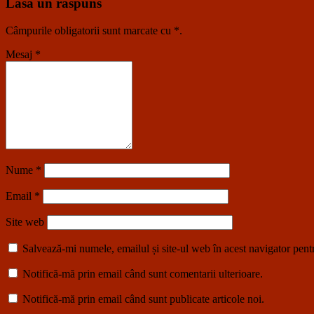
Lasă un răspuns
Câmpurile obligatorii sunt marcate cu
*
.
Mesaj
*
Nume
*
Email
*
Site web
Salvează-mi numele, emailul și site-ul web în acest navigator pent
Notifică-mă prin email când sunt comentarii ulterioare.
Notifică-mă prin email când sunt publicate articole noi.