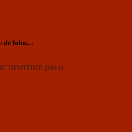
te de folos…
 DIMITRIE (2014)