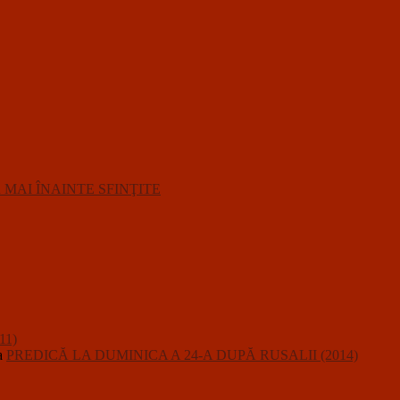
R MAI ÎNAINTE SFINŢITE
11)
a
PREDICĂ LA DUMINICA A 24-A DUPĂ RUSALII (2014)