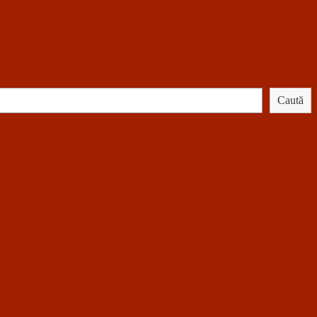
Caută