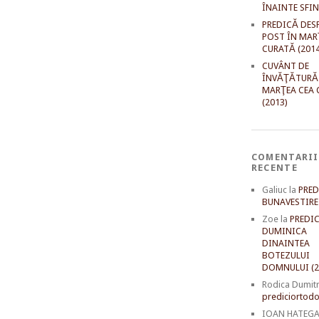
ÎNAINTE SFI
PREDICĂ DES
POST ÎN MAR
CURATĂ (2014
CUVÂNT DE
ÎNVĂŢĂTURĂ
MARŢEA CEA 
(2013)
COMENTARII
RECENTE
Galiuc
la
PRED
BUNAVESTIRE 
Zoe
la
PREDIC
DUMINICA
DINAINTEA
BOTEZULUI
DOMNULUI (2
Rodica Dumit
prediciortodo
IOAN HATEG