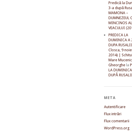
Predică la Du
3-a după Rusal
MAMONA –
DUMNEZEUL C
MINCINOS A
VEACULUI (20
PREDICA LA
DUMINICA A 
DUPA RUSALII 
Closca, 9 noi
2014) | Schitu
Mare Mucenic
Gheorghe
la
LA DUMINICA
DUPĂ RUSALII
META
Autentificare
Flux intrări
Flux comentarii
WordPress.org