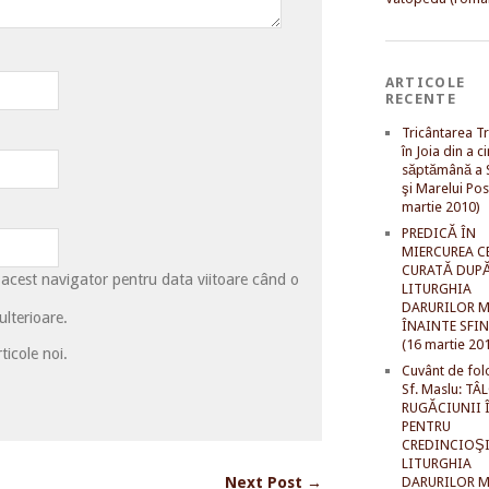
ARTICOLE
RECENTE
Tricântarea Tr
în Joia din a c
săptămână a S
şi Marelui Pos
martie 2010)
PREDICĂ ÎN
MIERCUREA C
CURATĂ DUP
 acest navigator pentru data viitoare când o
LITURGHIA
DARURILOR M
lterioare.
ÎNAINTE SFI
(16 martie 20
ticole noi.
Cuvânt de fol
Sf. Maslu: TÂ
RUGĂCIUNII 
PENTRU
CREDINCIOŞI
LITURGHIA
Next Post →
DARURILOR M