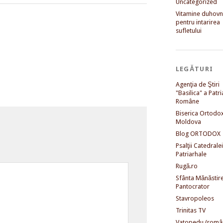
Uncategorized
Vitamine duhovni
pentru intarirea
sufletului
LEGĂTURI
Agenţia de Ştiri
"Basilica" a Patri
Române
Biserica Ortodo
Moldova
Blog ORTODOX
Psalţii Catedralei
Patriarhale
Rugă.ro
Sfânta Mănăstir
Pantocrator
Stavropoleos
Trinitas TV
Vatopedu (româ