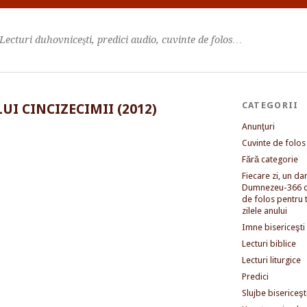
Lecturi duhovniceşti, predici audio, cuvinte de folos…
CATEGORII
UI CINCIZECIMII (2012)
Anunţuri
Cuvinte de folos
Fără categorie
Fiecare zi, un dar 
Dumnezeu-366 c
de folos pentru 
zilele anului
Imne bisericeşti
Lecturi biblice
Lecturi liturgice
Predici
Slujbe bisericeşt