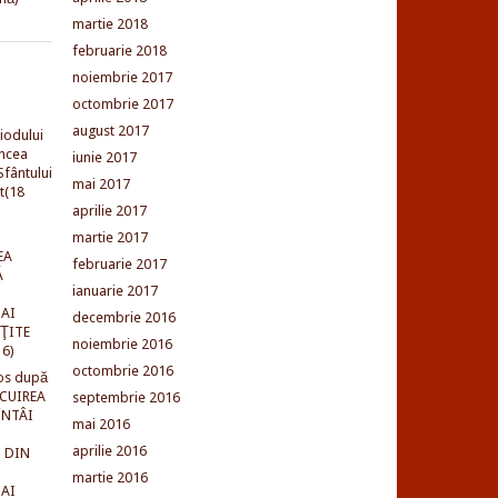
martie 2018
februarie 2018
noiembrie 2017
octombrie 2017
august 2017
iodului
incea
iunie 2017
fântului
mai 2017
t(18
aprilie 2017
martie 2017
EA
februarie 2017
Ă
ianuarie 2017
AI
decembrie 2016
NŢITE
noiembrie 2016
16)
octombrie 2016
os după
LCUIREA
septembrie 2016
ÎNTÂI
mai 2016
aprilie 2016
 DIN
martie 2016
AI