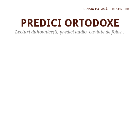
PRIMA PAGINĂ
DESPRE NOI
PREDICI ORTODOXE
P
Lecturi duhovniceşti, predici audio, cuvinte de folos…
R
E
D
I
C
A
M
I
T
R
O
P
O