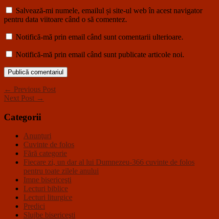
Salvează-mi numele, emailul și site-ul web în acest navigator
pentru data viitoare când o să comentez.
Notifică-mă prin email când sunt comentarii ulterioare.
Notifică-mă prin email când sunt publicate articole noi.
← Previous Post
Next Post →
Categorii
Anunţuri
Cuvinte de folos
Fără categorie
Fiecare zi, un dar al lui Dumnezeu-366 cuvinte de folos
pentru toate zilele anului
Imne bisericeşti
Lecturi biblice
Lecturi liturgice
Predici
Slujbe bisericeşti