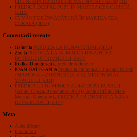
LITURGHIA DARURILOR MAI ÎNAINTE SFINŢITE
PREDICĂ DESPRE POST ÎN MARŢEA CEA CURATĂ
(2014)
CUVÂNT DE ÎNVĂŢĂTURĂ ÎN MARŢEA CEA
CURATĂ (2013)
Comentarii recente
Galiuc
la
PREDICĂ LA BUNAVESTIRE (2012)
Zoe
la
PREDICĂ LA DUMINICA DINAINTEA
BOTEZULUI DOMNULUI (2015)
Rodica Dumitrescu
la
prediciortodoxe.ro
IOAN HATEGAN
la
Predică la Duminica a 3-a după Rusalii
: MAMONA – DUMNEZEUL CEL MINCINOS AL
VEACULUI (2011)
PREDICA LA DUMINICA A 24-A DUPA RUSALII
(Schitul Closca, 9 noiembrie 2014) | Schitul Sfântul Mare
Mucenic Gheorghe
la
PREDICĂ LA DUMINICA A 24-A
DUPĂ RUSALII (2014)
Meta
Autentificare
Flux intrări
Flux comentarii