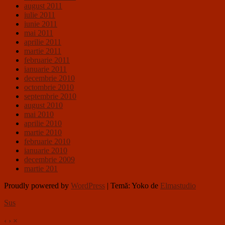
august 2011
iulie 2011
iunie 2011
mai 2011
aprilie 2011
martie 2011
februarie 2011
ianuarie 2011
decembrie 2010
octombrie 2010
septembrie 2010
august 2010
mai 2010
aprilie 2010
martie 2010
februarie 2010
ianuarie 2010
decembrie 2009
martie 201
Proudly powered by
WordPress
|
Temă: Yoko de
Elmastudio
Sus
‹
›
×