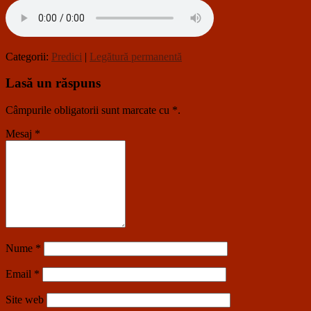
Categorii:
Predici
|
Legătură permanentă
Lasă un răspuns
Câmpurile obligatorii sunt marcate cu
*
.
Mesaj
*
Nume
*
Email
*
Site web