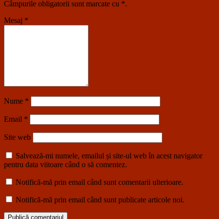
Câmpurile obligatorii sunt marcate cu
*
.
Mesaj
*
Nume
*
Email
*
Site web
Salvează-mi numele, emailul și site-ul web în acest navigator
pentru data viitoare când o să comentez.
Notifică-mă prin email când sunt comentarii ulterioare.
Notifică-mă prin email când sunt publicate articole noi.