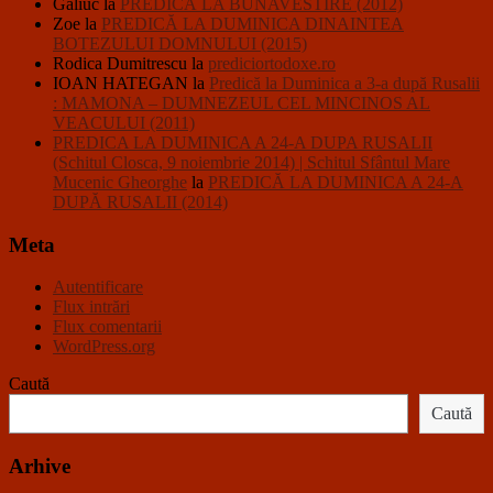
Galiuc
la
PREDICĂ LA BUNAVESTIRE (2012)
Zoe
la
PREDICĂ LA DUMINICA DINAINTEA
BOTEZULUI DOMNULUI (2015)
Rodica Dumitrescu
la
prediciortodoxe.ro
IOAN HATEGAN
la
Predică la Duminica a 3-a după Rusalii
: MAMONA – DUMNEZEUL CEL MINCINOS AL
VEACULUI (2011)
PREDICA LA DUMINICA A 24-A DUPA RUSALII
(Schitul Closca, 9 noiembrie 2014) | Schitul Sfântul Mare
Mucenic Gheorghe
la
PREDICĂ LA DUMINICA A 24-A
DUPĂ RUSALII (2014)
Meta
Autentificare
Flux intrări
Flux comentarii
WordPress.org
Caută
Caută
Arhive