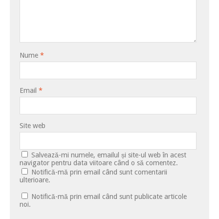
Nume
*
Email
*
Site web
Salvează-mi numele, emailul și site-ul web în acest
navigator pentru data viitoare când o să comentez.
Notifică-mă prin email când sunt comentarii
ulterioare.
Notifică-mă prin email când sunt publicate articole
noi.