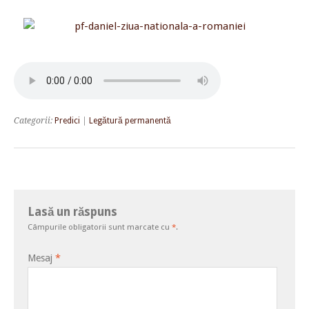
Categorii:
Predici
|
Legătură permanentă
Lasă un răspuns
Câmpurile obligatorii sunt marcate cu
*
.
Mesaj
*