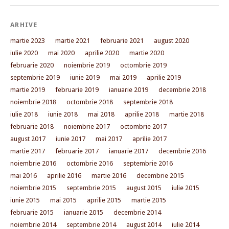
ARHIVE
martie 2023
martie 2021
februarie 2021
august 2020
iulie 2020
mai 2020
aprilie 2020
martie 2020
februarie 2020
noiembrie 2019
octombrie 2019
septembrie 2019
iunie 2019
mai 2019
aprilie 2019
martie 2019
februarie 2019
ianuarie 2019
decembrie 2018
noiembrie 2018
octombrie 2018
septembrie 2018
iulie 2018
iunie 2018
mai 2018
aprilie 2018
martie 2018
februarie 2018
noiembrie 2017
octombrie 2017
august 2017
iunie 2017
mai 2017
aprilie 2017
martie 2017
februarie 2017
ianuarie 2017
decembrie 2016
noiembrie 2016
octombrie 2016
septembrie 2016
mai 2016
aprilie 2016
martie 2016
decembrie 2015
noiembrie 2015
septembrie 2015
august 2015
iulie 2015
iunie 2015
mai 2015
aprilie 2015
martie 2015
februarie 2015
ianuarie 2015
decembrie 2014
noiembrie 2014
septembrie 2014
august 2014
iulie 2014