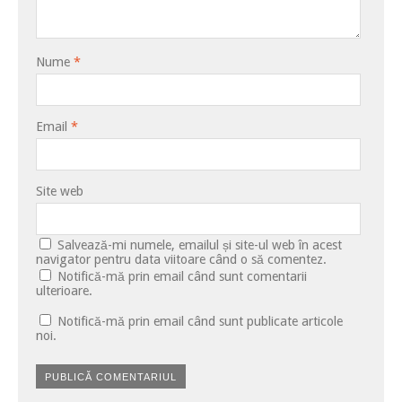
Nume
*
Email
*
Site web
Salvează-mi numele, emailul și site-ul web în acest
navigator pentru data viitoare când o să comentez.
Notifică-mă prin email când sunt comentarii
ulterioare.
Notifică-mă prin email când sunt publicate articole
noi.