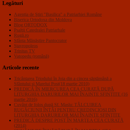
Legături
Agenţia de Ştiri "Basilica" a Patriarhiei Române
Biserica Ortodoxa din Moldova
Blog ORTODOX
Psalţii Catedralei Patriarhale
Rugă.ro
Sfânta Mănăstire Pantocrator
Stavropoleos
Trinitas TV
Vatopedu (română)
Articole recente
Tricântarea Triodului în Joia din a cincea săptămână a
Sfântului şi Marelui Post(18 martie 2010)
PREDICĂ ÎN MIERCUREA CEA CURATĂ DUPĂ
LITURGHIA DARURILOR MAI ÎNAINTE SFINŢITE (16
martie 2016)
Cuvânt de folos după Sf. Maslu: TÂLCUIREA
RUGĂCIUNII ÎNTÂI PENTRU CREDINCIOŞI DIN
LITURGHIA DARURILOR MAI ÎNAINTE SFINŢITE
PREDICĂ DESPRE POST ÎN MARŢEA CEA CURATĂ
(2014)