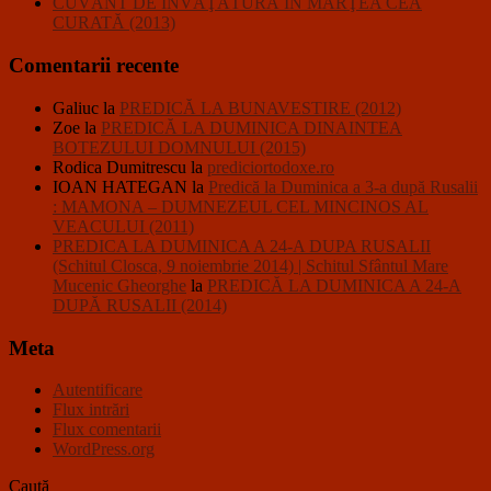
CUVÂNT DE ÎNVĂŢĂTURĂ ÎN MARŢEA CEA
CURATĂ (2013)
Comentarii recente
Galiuc
la
PREDICĂ LA BUNAVESTIRE (2012)
Zoe
la
PREDICĂ LA DUMINICA DINAINTEA
BOTEZULUI DOMNULUI (2015)
Rodica Dumitrescu
la
prediciortodoxe.ro
IOAN HATEGAN
la
Predică la Duminica a 3-a după Rusalii
: MAMONA – DUMNEZEUL CEL MINCINOS AL
VEACULUI (2011)
PREDICA LA DUMINICA A 24-A DUPA RUSALII
(Schitul Closca, 9 noiembrie 2014) | Schitul Sfântul Mare
Mucenic Gheorghe
la
PREDICĂ LA DUMINICA A 24-A
DUPĂ RUSALII (2014)
Meta
Autentificare
Flux intrări
Flux comentarii
WordPress.org
Caută