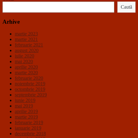
Caută
Arhive
martie 2023
martie 2021
februarie 2021
august 2020
iulie 2020
mai 2020
aprilie 2020
martie 2020
februarie 2020
noiembrie 2019
octombrie 2019
septembrie 2019
iunie 2019
mai 2019
aprilie 2019
martie 2019
februarie 2019
ianuarie 2019
decembrie 2018