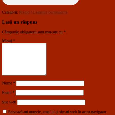
Categorii:
Predici
|
Legătură permanentă
Lasă un răspuns
Câmpurile obligatorii sunt marcate cu
*
.
Mesaj
*
Nume
*
Email
*
Site web
Salvează-mi numele, emailul și site-ul web în acest navigator