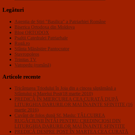
Legături
Agenţia de Ştiri "Basilica" a Patriarhiei Române
Biserica Ortodoxa din Moldova
Blog ORTODOX
Psalţii Catedralei Patriarhale
Rugă.ro
Sfânta Mănăstire Pantocrator
Stavropoleos
Trinitas TV
Vatopedu (română)
Articole recente
Tricântarea Triodului în Joia din a cincea săptămână a
Sfântului şi Marelui Post(18 martie 2010)
PREDICĂ ÎN MIERCUREA CEA CURATĂ DUPĂ
LITURGHIA DARURILOR MAI ÎNAINTE SFINŢITE (16
martie 2016)
Cuvânt de folos după Sf. Maslu: TÂLCUIREA
RUGĂCIUNII ÎNTÂI PENTRU CREDINCIOŞI DIN
LITURGHIA DARURILOR MAI ÎNAINTE SFINŢITE
PREDICĂ DESPRE POST ÎN MARŢEA CEA CURATĂ