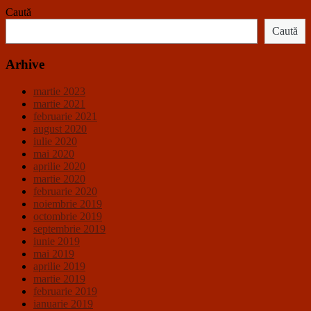
Caută
Caută
Arhive
martie 2023
martie 2021
februarie 2021
august 2020
iulie 2020
mai 2020
aprilie 2020
martie 2020
februarie 2020
noiembrie 2019
octombrie 2019
septembrie 2019
iunie 2019
mai 2019
aprilie 2019
martie 2019
februarie 2019
ianuarie 2019