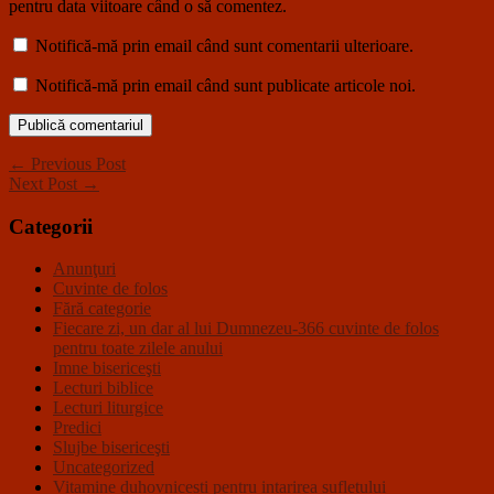
pentru data viitoare când o să comentez.
Notifică-mă prin email când sunt comentarii ulterioare.
Notifică-mă prin email când sunt publicate articole noi.
← Previous Post
Next Post →
Categorii
Anunţuri
Cuvinte de folos
Fără categorie
Fiecare zi, un dar al lui Dumnezeu-366 cuvinte de folos
pentru toate zilele anului
Imne bisericeşti
Lecturi biblice
Lecturi liturgice
Predici
Slujbe bisericeşti
Uncategorized
Vitamine duhovnicesti pentru intarirea sufletului