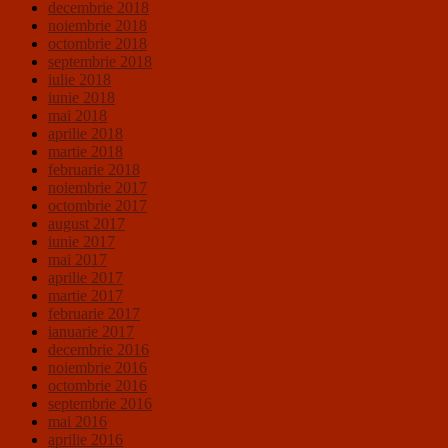
decembrie 2018
noiembrie 2018
octombrie 2018
septembrie 2018
iulie 2018
iunie 2018
mai 2018
aprilie 2018
martie 2018
februarie 2018
noiembrie 2017
octombrie 2017
august 2017
iunie 2017
mai 2017
aprilie 2017
martie 2017
februarie 2017
ianuarie 2017
decembrie 2016
noiembrie 2016
octombrie 2016
septembrie 2016
mai 2016
aprilie 2016