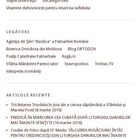
Slujbe bisericeşti
Uncategorized
Vitamine duhovnicesti pentru intarirea sufletului
LEGĂTURI
Agenţia de Ştiri "Basilica" a Patriarhiei Române
Biserica Ortodoxa din Moldova
Blog ORTODOX
Psalţii Catedralei Patriarhale
Rugă.ro
Sfânta Mănăstire Pantocrator
Stavropoleos
Trinitas TV
Vatopedu (română)
ARTICOLE RECENTE
Tricântarea Triodului în Joia din a cincea săptămână a Sfântului şi
Marelui Post(18 martie 2010)
PREDICĂ ÎN MIERCUREA CEA CURATĂ DUPĂ LITURGHIA DARURILOR
MAI ÎNAINTE SFINŢITE (16 martie 2016)
Cuvânt de folos după Sf. Maslu: TÂLCUIREA RUGĂCIUNII ÎNTÂI
PENTRU CREDINCIOŞI DIN LITURGHIA DARURILOR MAI ÎNAINTE