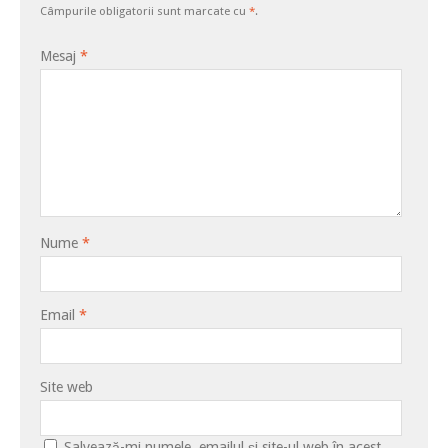
Câmpurile obligatorii sunt marcate cu
*
.
Mesaj
*
Nume
*
Email
*
Site web
Salvează-mi numele, emailul și site-ul web în acest