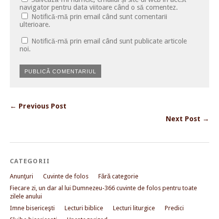
navigator pentru data viitoare când o să comentez.
Notifică-mă prin email când sunt comentarii
ulterioare.
Notifică-mă prin email când sunt publicate articole
noi.
← Previous Post
Next Post →
CATEGORII
Anunţuri
Cuvinte de folos
Fără categorie
Fiecare zi, un dar al lui Dumnezeu-366 cuvinte de folos pentru toate
zilele anului
Imne bisericeşti
Lecturi biblice
Lecturi liturgice
Predici