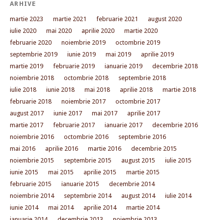
ARHIVE
martie 2023
martie 2021
februarie 2021
august 2020
iulie 2020
mai 2020
aprilie 2020
martie 2020
februarie 2020
noiembrie 2019
octombrie 2019
septembrie 2019
iunie 2019
mai 2019
aprilie 2019
martie 2019
februarie 2019
ianuarie 2019
decembrie 2018
noiembrie 2018
octombrie 2018
septembrie 2018
iulie 2018
iunie 2018
mai 2018
aprilie 2018
martie 2018
februarie 2018
noiembrie 2017
octombrie 2017
august 2017
iunie 2017
mai 2017
aprilie 2017
martie 2017
februarie 2017
ianuarie 2017
decembrie 2016
noiembrie 2016
octombrie 2016
septembrie 2016
mai 2016
aprilie 2016
martie 2016
decembrie 2015
noiembrie 2015
septembrie 2015
august 2015
iulie 2015
iunie 2015
mai 2015
aprilie 2015
martie 2015
februarie 2015
ianuarie 2015
decembrie 2014
noiembrie 2014
septembrie 2014
august 2014
iulie 2014
iunie 2014
mai 2014
aprilie 2014
martie 2014
ianuarie 2014
decembrie 2013
noiembrie 2013