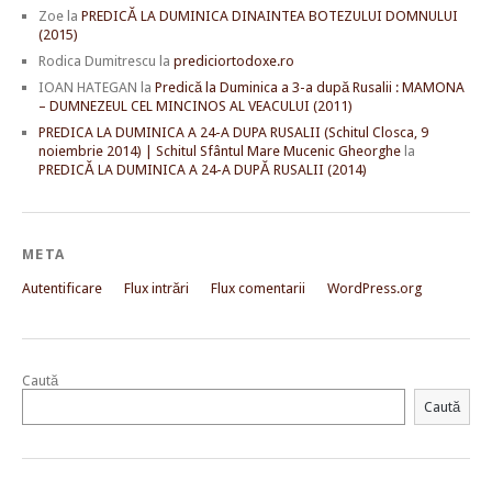
Zoe
la
PREDICĂ LA DUMINICA DINAINTEA BOTEZULUI DOMNULUI
(2015)
Rodica Dumitrescu
la
prediciortodoxe.ro
IOAN HATEGAN
la
Predică la Duminica a 3-a după Rusalii : MAMONA
– DUMNEZEUL CEL MINCINOS AL VEACULUI (2011)
PREDICA LA DUMINICA A 24-A DUPA RUSALII (Schitul Closca, 9
noiembrie 2014) | Schitul Sfântul Mare Mucenic Gheorghe
la
PREDICĂ LA DUMINICA A 24-A DUPĂ RUSALII (2014)
META
Autentificare
Flux intrări
Flux comentarii
WordPress.org
Caută
Caută