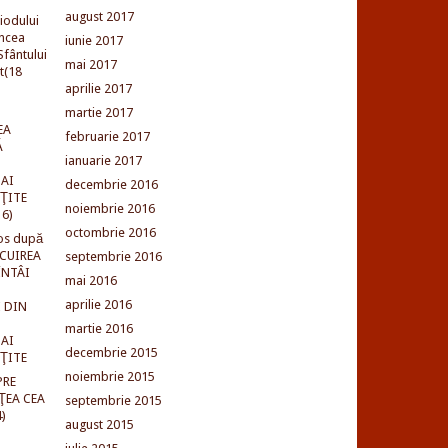
august 2017
iodului
incea
iunie 2017
fântului
mai 2017
t(18
aprilie 2017
martie 2017
EA
februarie 2017
Ă
ianuarie 2017
AI
decembrie 2016
NŢITE
noiembrie 2016
16)
octombrie 2016
os după
LCUIREA
septembrie 2016
ÎNTÂI
mai 2016
aprilie 2016
 DIN
martie 2016
AI
decembrie 2015
NŢITE
noiembrie 2015
PRE
ŢEA CEA
septembrie 2015
)
august 2015