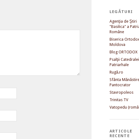
LEGĂTURI
Agenţia de Ştiri
"Basilica" a Patri
Române
Biserica Ortodo
Moldova
Blog ORTODOX
Psalţii Catedralei
Patriarhale
Rugă.ro
Sfânta Mănăstir
Pantocrator
Stavropoleos
Trinitas TV
Vatopedu (româ
ARTICOLE
RECENTE