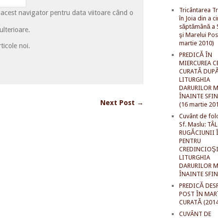
Tricântarea Tr
 acest navigator pentru data viitoare când o
în Joia din a c
săptămână a S
lterioare.
şi Marelui Pos
martie 2010)
ticole noi.
PREDICĂ ÎN
MIERCUREA C
CURATĂ DUP
LITURGHIA
DARURILOR M
ÎNAINTE SFI
Next Post →
(16 martie 20
Cuvânt de fol
Sf. Maslu: TÂ
RUGĂCIUNII 
PENTRU
CREDINCIOŞI
LITURGHIA
DARURILOR M
ÎNAINTE SFI
PREDICĂ DES
POST ÎN MAR
CURATĂ (2014
CUVÂNT DE