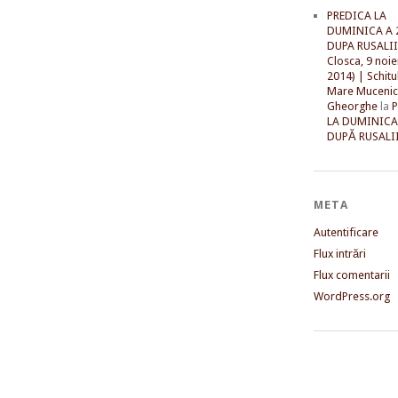
PREDICA LA
DUMINICA A 
DUPA RUSALII 
Closca, 9 noi
2014) | Schitu
Mare Mucenic
Gheorghe
la
LA DUMINICA
DUPĂ RUSALII
META
Autentificare
Flux intrări
Flux comentarii
WordPress.org