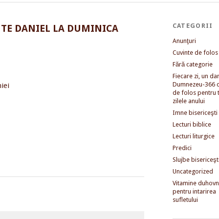
CATEGORII
NTE DANIEL LA DUMINICA
Anunţuri
Cuvinte de folos
Fără categorie
Fiecare zi, un dar 
Dumnezeu-366 c
de folos pentru 
zilele anului
Imne bisericeşti
Lecturi biblice
Lecturi liturgice
Predici
Slujbe bisericeşt
Uncategorized
Vitamine duhovni
pentru intarirea
sufletului