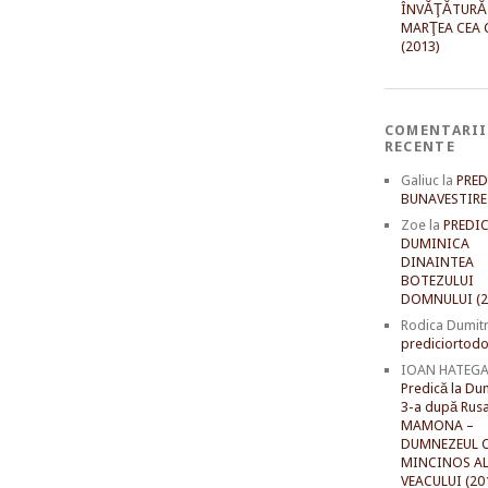
ÎNVĂŢĂTURĂ
MARŢEA CEA 
(2013)
COMENTARII
RECENTE
Galiuc
la
PRED
BUNAVESTIRE 
Zoe
la
PREDIC
DUMINICA
DINAINTEA
BOTEZULUI
DOMNULUI (2
Rodica Dumit
prediciortodo
IOAN HATEG
Predică la Du
3-a după Rusal
MAMONA –
DUMNEZEUL C
MINCINOS A
VEACULUI (20