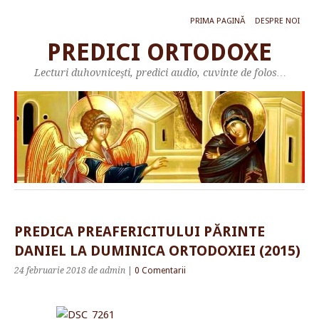
PRIMA PAGINĂ
DESPRE NOI
PREDICI ORTODOXE
Lecturi duhovniceşti, predici audio, cuvinte de folos…
PREDICA PREAFERICITULUI PĂRINTE
DANIEL LA DUMINICA ORTODOXIEI (2015)
24 februarie 2018
de admin
|
0 Comentarii