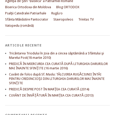
Agenţia de Ştiri "Basilica" a Patriarhiei Române
Biserica Ortodoxa din Moldova
Blog ORTODOX
Psalţii Catedralei Patriarhale
Rugă.ro
Sfânta Mănăstire Pantocrator
Stavropoleos
Trinitas TV
Vatopedu (română)
ARTICOLE RECENTE
Tricântarea Triodului în Joia din a cincea săptămână a Sfântului şi
Marelui Post(18 martie 2010)
PREDICĂ ÎN MIERCUREA CEA CURATĂ DUPĂ LITURGHIA DARURILOR
MAI ÎNAINTE SFINŢITE (16 martie 2016)
Cuvânt de folos după Sf. Maslu: TÂLCUIREA RUGĂCIUNII ÎNTÂI
PENTRU CREDINCIOŞI DIN LITURGHIA DARURILOR MAI ÎNAINTE
SFINŢITE
PREDICĂ DESPRE POST ÎN MARŢEA CEA CURATĂ (2014)
CUVÂNT DE ÎNVĂŢĂTURĂ ÎN MARŢEA CEA CURATĂ (2013)