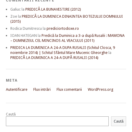
COMENTARII RECENTE
Galiuc
la
PREDICĂ LA BUNAVESTIRE (2012)
Zoe
la
PREDICĂ LA DUMINICA DINAINTEA BOTEZULUI DOMNULUI
(2015)
Rodica Dumitrescu
la
prediciortodoxe.ro
IOAN HATEGAN
la
Predică la Duminica a 3-a după Rusalii : MAMONA
– DUMNEZEUL CEL MINCINOS AL VEACULUI (2011)
PREDICA LA DUMINICA A 24-A DUPA RUSALII (Schitul Closca, 9
noiembrie 2014) | Schitul Sfântul Mare Mucenic Gheorghe
la
PREDICĂ LA DUMINICA A 24-A DUPĂ RUSALII (2014)
META
Autentificare
Flux intrări
Flux comentarii
WordPress.org
Caută
Caută