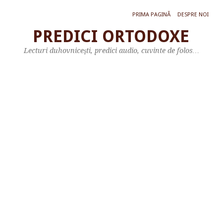
PRIMA PAGINĂ
DESPRE NOI
PREDICI ORTODOXE
P
Lecturi duhovniceşti, predici audio, cuvinte de folos…
R
E
D
I
C
A
P
R
E
A
F
E
R