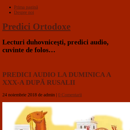
Prima pagină
Despre noi
Predici Ortodoxe
Lecturi duhovniceşti, predici audio,
cuvinte de folos…
PREDICI AUDIO LA DUMINICA A
XXX-A DUPĂ RUSALII
24 noiembrie 2018
de admin
|
0 Comentarii