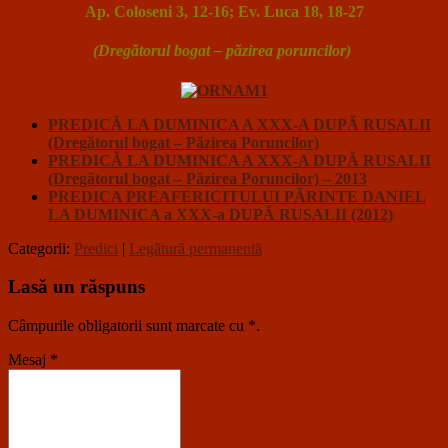
Ap. Coloseni 3, 12-16; Ev. Luca 18, 18-27
(Dregătorul bogat – păzirea poruncilor)
PREDICĂ LA DUMINICA A XXX-A DUPĂ RUSALII
(Dregătorul bogat – Păzirea Poruncilor)
PREDICĂ LA DUMINICA A XXX-A DUPĂ RUSALII
(Dregătorul bogat – Păzirea Poruncilor) – 2013
PREDICA PREAFERICITULUI PĂRINTE DANIEL
LA DUMINICA a XXX-a DUPĂ RUSALII (2012)
Categorii:
Predici
|
Legătură permanentă
Lasă un răspuns
Câmpurile obligatorii sunt marcate cu
*
.
Mesaj
*