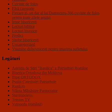
Cuvinte de folos
Fără categorie
Fiecare zi, un dar al lui Dumnezeu-366 cuvinte de folos
pentru toate zilele anului
Imne bisericeşti
Lecturi biblice
Lecturi liturgice
Predici
Slujbe bisericeşti
Uncategorized
Vitamine duhovnicesti pentru intarirea sufletului
Legături
Agenţia de Ştiri "Basilica" a Patriarhiei Române
Biserica Ortodoxa din Moldova
Blog ORTODOX
Psalţii Catedralei Patriarhale
Rugă.ro
Sfânta Mănăstire Pantocrator
Stavropoleos
Trinitas TV
Vatopedu (română)