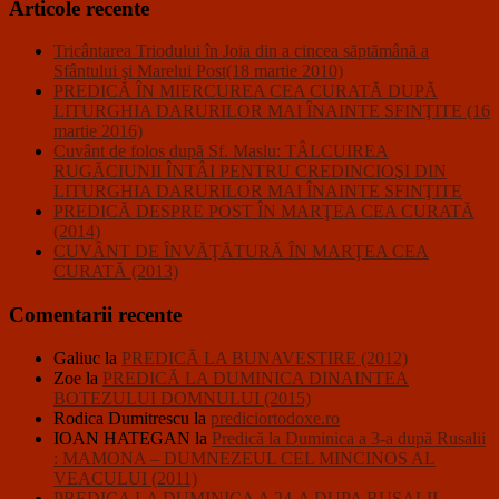
Articole recente
Tricântarea Triodului în Joia din a cincea săptămână a
Sfântului şi Marelui Post(18 martie 2010)
PREDICĂ ÎN MIERCUREA CEA CURATĂ DUPĂ
LITURGHIA DARURILOR MAI ÎNAINTE SFINŢITE (16
martie 2016)
Cuvânt de folos după Sf. Maslu: TÂLCUIREA
RUGĂCIUNII ÎNTÂI PENTRU CREDINCIOŞI DIN
LITURGHIA DARURILOR MAI ÎNAINTE SFINŢITE
PREDICĂ DESPRE POST ÎN MARŢEA CEA CURATĂ
(2014)
CUVÂNT DE ÎNVĂŢĂTURĂ ÎN MARŢEA CEA
CURATĂ (2013)
Comentarii recente
Galiuc
la
PREDICĂ LA BUNAVESTIRE (2012)
Zoe
la
PREDICĂ LA DUMINICA DINAINTEA
BOTEZULUI DOMNULUI (2015)
Rodica Dumitrescu
la
prediciortodoxe.ro
IOAN HATEGAN
la
Predică la Duminica a 3-a după Rusalii
: MAMONA – DUMNEZEUL CEL MINCINOS AL
VEACULUI (2011)
PREDICA LA DUMINICA A 24-A DUPA RUSALII