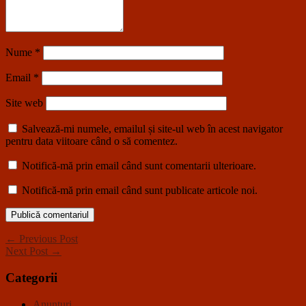
Nume
*
Email
*
Site web
Salvează-mi numele, emailul și site-ul web în acest navigator
pentru data viitoare când o să comentez.
Notifică-mă prin email când sunt comentarii ulterioare.
Notifică-mă prin email când sunt publicate articole noi.
← Previous Post
Next Post →
Categorii
Anunţuri