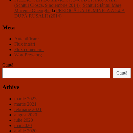
(Schitul Closca, 9 noiembrie 2014) | Schitul Sfântul Mare
Mucenic Gheorghe
la
PREDICĂ LA DUMINICA A 24-A
DUPĂ RUSALII (2014)
Meta
Autentificare
Flux intrări
Flux comentarii
WordPress.org
Caută
Caută
Arhive
martie 2023
martie 2021
februarie 2021
august 2020
iulie 2020
mai 2020
aprilie 2020