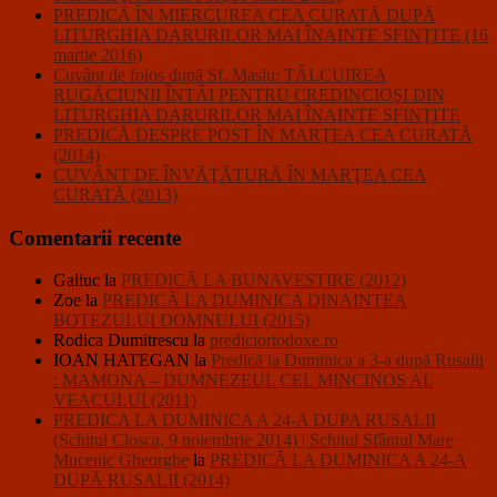
PREDICĂ ÎN MIERCUREA CEA CURATĂ DUPĂ
LITURGHIA DARURILOR MAI ÎNAINTE SFINŢITE (16
martie 2016)
Cuvânt de folos după Sf. Maslu: TÂLCUIREA
RUGĂCIUNII ÎNTÂI PENTRU CREDINCIOŞI DIN
LITURGHIA DARURILOR MAI ÎNAINTE SFINŢITE
PREDICĂ DESPRE POST ÎN MARŢEA CEA CURATĂ
(2014)
CUVÂNT DE ÎNVĂŢĂTURĂ ÎN MARŢEA CEA
CURATĂ (2013)
Comentarii recente
Galiuc
la
PREDICĂ LA BUNAVESTIRE (2012)
Zoe
la
PREDICĂ LA DUMINICA DINAINTEA
BOTEZULUI DOMNULUI (2015)
Rodica Dumitrescu
la
prediciortodoxe.ro
IOAN HATEGAN
la
Predică la Duminica a 3-a după Rusalii
: MAMONA – DUMNEZEUL CEL MINCINOS AL
VEACULUI (2011)
PREDICA LA DUMINICA A 24-A DUPA RUSALII
(Schitul Closca, 9 noiembrie 2014) | Schitul Sfântul Mare
Mucenic Gheorghe
la
PREDICĂ LA DUMINICA A 24-A
DUPĂ RUSALII (2014)