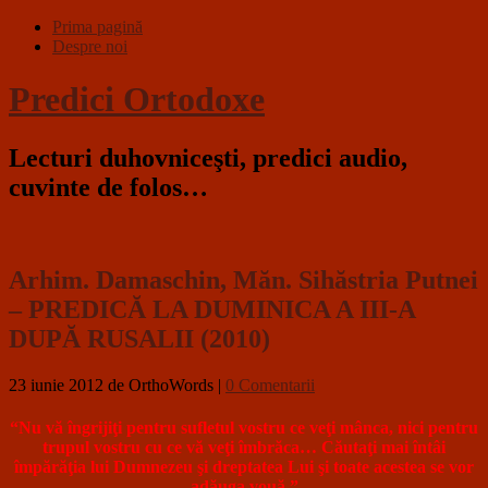
Prima pagină
Despre noi
Predici Ortodoxe
Lecturi duhovniceşti, predici audio,
cuvinte de folos…
Arhim. Damaschin, Măn. Sihăstria Putnei
– PREDICĂ LA DUMINICA A III-A
DUPĂ RUSALII (2010)
23 iunie 2012
de OrthoWords
|
0 Comentarii
“Nu vă îngrijiţi pentru sufletul vostru ce veţi mânca, nici pentru
trupul vostru cu ce vă veţi îmbrăca… Căutaţi mai întâi
împărăţia lui Dumnezeu şi dreptatea Lui şi toate acestea se vor
adăuga vouă.”