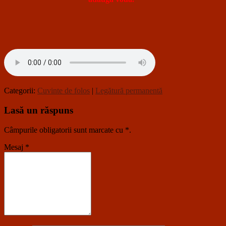
Categorii:
Cuvinte de folos
|
Legătură permanentă
Lasă un răspuns
Câmpurile obligatorii sunt marcate cu
*
.
Mesaj
*