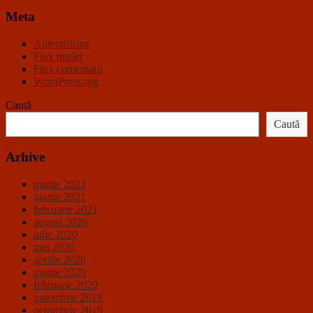
Meta
Autentificare
Flux intrări
Flux comentarii
WordPress.org
Caută
Caută
Arhive
martie 2023
martie 2021
februarie 2021
august 2020
iulie 2020
mai 2020
aprilie 2020
martie 2020
februarie 2020
noiembrie 2019
octombrie 2019