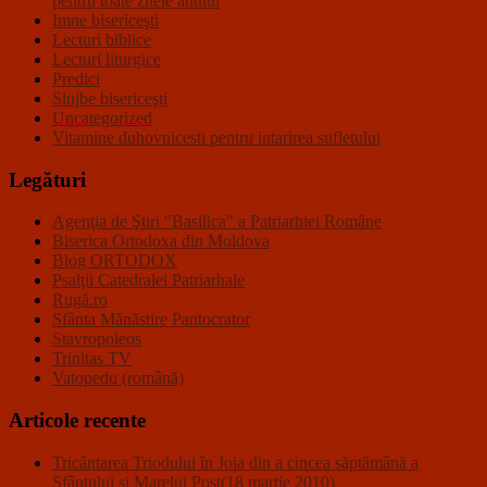
pentru toate zilele anului
Imne bisericeşti
Lecturi biblice
Lecturi liturgice
Predici
Slujbe bisericeşti
Uncategorized
Vitamine duhovnicesti pentru intarirea sufletului
Legături
Agenţia de Ştiri "Basilica" a Patriarhiei Române
Biserica Ortodoxa din Moldova
Blog ORTODOX
Psalţii Catedralei Patriarhale
Rugă.ro
Sfânta Mănăstire Pantocrator
Stavropoleos
Trinitas TV
Vatopedu (română)
Articole recente
Tricântarea Triodului în Joia din a cincea săptămână a
Sfântului şi Marelui Post(18 martie 2010)