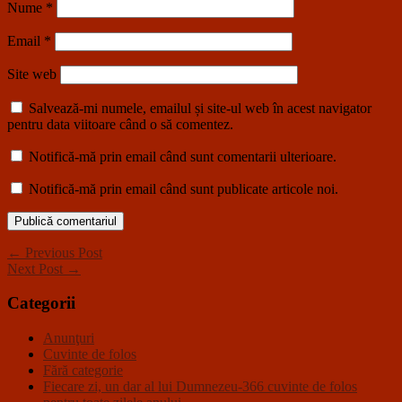
Nume
*
Email
*
Site web
Salvează-mi numele, emailul și site-ul web în acest navigator
pentru data viitoare când o să comentez.
Notifică-mă prin email când sunt comentarii ulterioare.
Notifică-mă prin email când sunt publicate articole noi.
← Previous Post
Next Post →
Categorii
Anunţuri
Cuvinte de folos
Fără categorie
Fiecare zi, un dar al lui Dumnezeu-366 cuvinte de folos