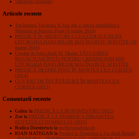
Vatopedu (română)
Articole recente
Tricântarea Triodului în Joia din a cincea săptămână a
Sfântului şi Marelui Post(18 martie 2010)
PREDICĂ ÎN MIERCUREA CEA CURATĂ DUPĂ
LITURGHIA DARURILOR MAI ÎNAINTE SFINŢITE (16
martie 2016)
Cuvânt de folos după Sf. Maslu: TÂLCUIREA
RUGĂCIUNII ÎNTÂI PENTRU CREDINCIOŞI DIN
LITURGHIA DARURILOR MAI ÎNAINTE SFINŢITE
PREDICĂ DESPRE POST ÎN MARŢEA CEA CURATĂ
(2014)
CUVÂNT DE ÎNVĂŢĂTURĂ ÎN MARŢEA CEA
CURATĂ (2013)
Comentarii recente
Galiuc
la
PREDICĂ LA BUNAVESTIRE (2012)
Zoe
la
PREDICĂ LA DUMINICA DINAINTEA
BOTEZULUI DOMNULUI (2015)
Rodica Dumitrescu
la
prediciortodoxe.ro
IOAN HATEGAN
la
Predică la Duminica a 3-a după Rusalii
: MAMONA – DUMNEZEUL CEL MINCINOS AL