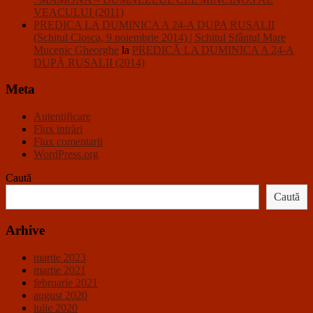
VEACULUI (2011)
PREDICA LA DUMINICA A 24-A DUPA RUSALII
(Schitul Closca, 9 noiembrie 2014) | Schitul Sfântul Mare
Mucenic Gheorghe
la
PREDICĂ LA DUMINICA A 24-A
DUPĂ RUSALII (2014)
Meta
Autentificare
Flux intrări
Flux comentarii
WordPress.org
Caută
Caută
Arhive
martie 2023
martie 2021
februarie 2021
august 2020
iulie 2020