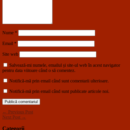
Nume
*
Email
*
Site web
Salvează-mi numele, emailul și site-ul web în acest navigator
pentru data viitoare când o să comentez.
Notifică-mă prin email când sunt comentarii ulterioare.
Notifică-mă prin email când sunt publicate articole noi.
← Previous Post
Next Post →
Categorii