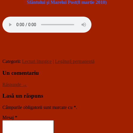
Sfântului şi Marelui Post(8 martie 2010)
Categorii:
Lecturi liturgice
|
Legătură permanentă
Un comentariu
Răspunde →
Lasă un răspuns
Câmpurile obligatorii sunt marcate cu
*
.
Mesaj
*