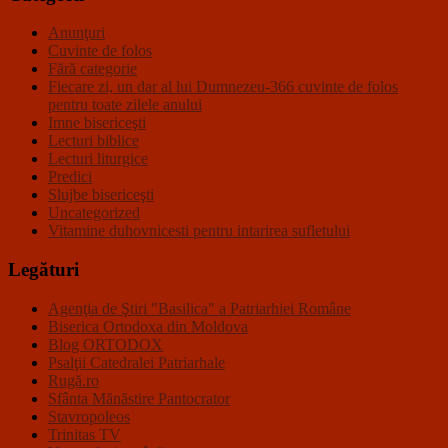
Anunţuri
Cuvinte de folos
Fără categorie
Fiecare zi, un dar al lui Dumnezeu-366 cuvinte de folos
pentru toate zilele anului
Imne bisericeşti
Lecturi biblice
Lecturi liturgice
Predici
Slujbe bisericeşti
Uncategorized
Vitamine duhovnicesti pentru intarirea sufletului
Legături
Agenţia de Ştiri "Basilica" a Patriarhiei Române
Biserica Ortodoxa din Moldova
Blog ORTODOX
Psalţii Catedralei Patriarhale
Rugă.ro
Sfânta Mănăstire Pantocrator
Stavropoleos
Trinitas TV