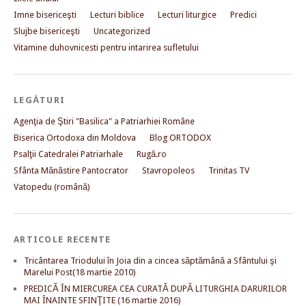
Imne bisericeşti
Lecturi biblice
Lecturi liturgice
Predici
Slujbe bisericeşti
Uncategorized
Vitamine duhovnicesti pentru intarirea sufletului
LEGĂTURI
Agenţia de Ştiri "Basilica" a Patriarhiei Române
Biserica Ortodoxa din Moldova
Blog ORTODOX
Psalţii Catedralei Patriarhale
Rugă.ro
Sfânta Mănăstire Pantocrator
Stavropoleos
Trinitas TV
Vatopedu (română)
ARTICOLE RECENTE
Tricântarea Triodului în Joia din a cincea săptămână a Sfântului şi
Marelui Post(18 martie 2010)
PREDICĂ ÎN MIERCUREA CEA CURATĂ DUPĂ LITURGHIA DARURILOR
MAI ÎNAINTE SFINŢITE (16 martie 2016)