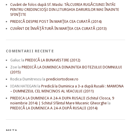
Cuvânt de folos după Sf. Maslu: TÂLCUIREA RUGĂCIUNII ÎNTÂI
PENTRU CREDINCIOŞI DIN LITURGHIA DARURILOR MAI ÎNAINTE
SFINŢITE
PREDICĂ DESPRE POST ÎN MARŢEA CEA CURATĂ (2014)
CUVÂNT DE ÎNVĂŢĂTURĂ ÎN MARŢEA CEA CURATĂ (2013)
COMENTARII RECENTE
Galiuc
la
PREDICĂ LA BUNAVESTIRE (2012)
Zoe
la
PREDICĂ LA DUMINICA DINAINTEA BOTEZULUI DOMNULUI
(2015)
Rodica Dumitrescu
la
prediciortodoxe.ro
IOAN HATEGAN
la
Predică la Duminica a 3-a după Rusalii : MAMONA
– DUMNEZEUL CEL MINCINOS AL VEACULUI (2011)
PREDICA LA DUMINICA A 24-A DUPA RUSALII (Schitul Closca, 9
noiembrie 2014) | Schitul Sfântul Mare Mucenic Gheorghe
la
PREDICĂ LA DUMINICA A 24-A DUPĂ RUSALII (2014)
META