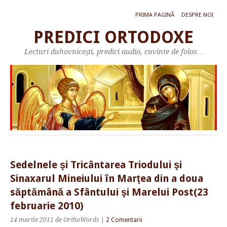
PRIMA PAGINĂ
DESPRE NOI
PREDICI ORTODOXE
Lecturi duhovniceşti, predici audio, cuvinte de folos…
Sedelnele şi Tricântarea Triodului şi
Sinaxarul Mineiului în Marţea din a doua
săptămână a Sfântului şi Marelui Post(23
februarie 2010)
14 martie 2011
de OrthoWords
|
2 Comentarii