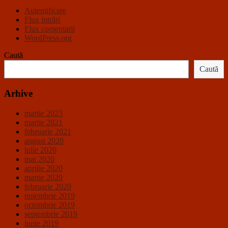
Autentificare
Flux intrări
Flux comentarii
WordPress.org
Caută
Caută
Arhive
martie 2023
martie 2021
februarie 2021
august 2020
iulie 2020
mai 2020
aprilie 2020
martie 2020
februarie 2020
noiembrie 2019
octombrie 2019
septembrie 2019
iunie 2019