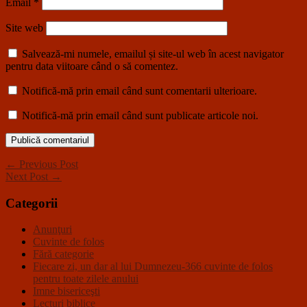
Email
*
Site web
Salvează-mi numele, emailul și site-ul web în acest navigator
pentru data viitoare când o să comentez.
Notifică-mă prin email când sunt comentarii ulterioare.
Notifică-mă prin email când sunt publicate articole noi.
← Previous Post
Next Post →
Categorii
Anunţuri
Cuvinte de folos
Fără categorie
Fiecare zi, un dar al lui Dumnezeu-366 cuvinte de folos
pentru toate zilele anului
Imne bisericeşti
Lecturi biblice