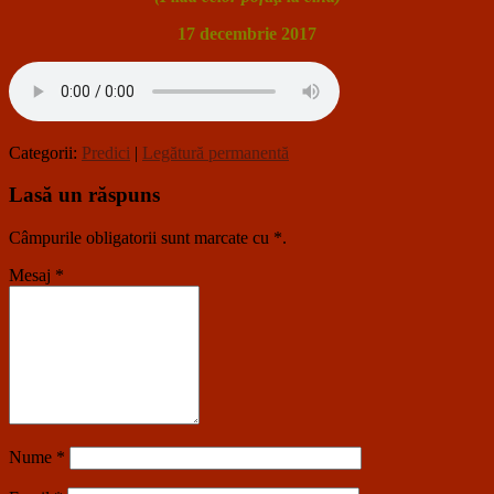
17 decembrie 2017
Categorii:
Predici
|
Legătură permanentă
Lasă un răspuns
Câmpurile obligatorii sunt marcate cu
*
.
Mesaj
*
Nume
*