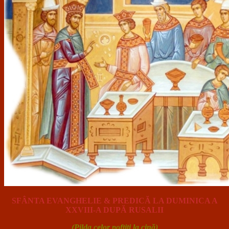
SFÂNTA EVANGHELIE & PREDICĂ LA DUMINICA A
XXVIII-A DUPĂ RUSALII
(Pilda celor poftiţi la cină)