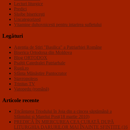
Lecturi liturgice
Predici
Slujbe bisericeşti
Uncategorized
Vitamine duhovnicesti pentru intarirea sufletului
Legături
Agenţia de Ştiri "Basilica" a Patriarhiei Române
Biserica Ortodoxa din Moldova
Blog ORTODOX
Psalţii Catedralei Patriarhale
Rugă.ro
Sfânta Mănăstire Pantocrator
Stavropoleos
Trinitas TV
Vatopedu (română)
Articole recente
Tricântarea Triodului în Joia din a cincea săptămână a
Sfântului şi Marelui Post(18 martie 2010)
PREDICĂ ÎN MIERCUREA CEA CURATĂ DUPĂ
LITURGHIA DARURILOR MAI ÎNAINTE SFINŢITE (16