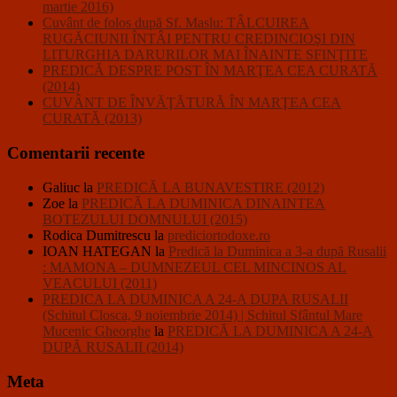
martie 2016)
Cuvânt de folos după Sf. Maslu: TÂLCUIREA
RUGĂCIUNII ÎNTÂI PENTRU CREDINCIOŞI DIN
LITURGHIA DARURILOR MAI ÎNAINTE SFINŢITE
PREDICĂ DESPRE POST ÎN MARŢEA CEA CURATĂ
(2014)
CUVÂNT DE ÎNVĂŢĂTURĂ ÎN MARŢEA CEA
CURATĂ (2013)
Comentarii recente
Galiuc
la
PREDICĂ LA BUNAVESTIRE (2012)
Zoe
la
PREDICĂ LA DUMINICA DINAINTEA
BOTEZULUI DOMNULUI (2015)
Rodica Dumitrescu
la
prediciortodoxe.ro
IOAN HATEGAN
la
Predică la Duminica a 3-a după Rusalii
: MAMONA – DUMNEZEUL CEL MINCINOS AL
VEACULUI (2011)
PREDICA LA DUMINICA A 24-A DUPA RUSALII
(Schitul Closca, 9 noiembrie 2014) | Schitul Sfântul Mare
Mucenic Gheorghe
la
PREDICĂ LA DUMINICA A 24-A
DUPĂ RUSALII (2014)
Meta