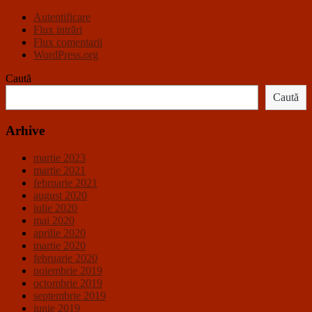
Autentificare
Flux intrări
Flux comentarii
WordPress.org
Caută
Caută
Arhive
martie 2023
martie 2021
februarie 2021
august 2020
iulie 2020
mai 2020
aprilie 2020
martie 2020
februarie 2020
noiembrie 2019
octombrie 2019
septembrie 2019
iunie 2019