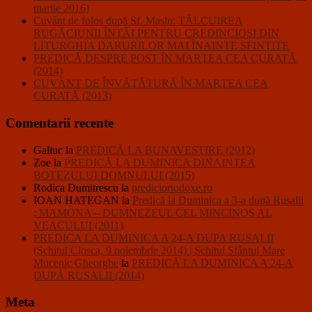
martie 2016)
Cuvânt de folos după Sf. Maslu: TÂLCUIREA
RUGĂCIUNII ÎNTÂI PENTRU CREDINCIOŞI DIN
LITURGHIA DARURILOR MAI ÎNAINTE SFINŢITE
PREDICĂ DESPRE POST ÎN MARŢEA CEA CURATĂ
(2014)
CUVÂNT DE ÎNVĂŢĂTURĂ ÎN MARŢEA CEA
CURATĂ (2013)
Comentarii recente
Galiuc
la
PREDICĂ LA BUNAVESTIRE (2012)
Zoe
la
PREDICĂ LA DUMINICA DINAINTEA
BOTEZULUI DOMNULUI (2015)
Rodica Dumitrescu
la
prediciortodoxe.ro
IOAN HATEGAN
la
Predică la Duminica a 3-a după Rusalii
: MAMONA – DUMNEZEUL CEL MINCINOS AL
VEACULUI (2011)
PREDICA LA DUMINICA A 24-A DUPA RUSALII
(Schitul Closca, 9 noiembrie 2014) | Schitul Sfântul Mare
Mucenic Gheorghe
la
PREDICĂ LA DUMINICA A 24-A
DUPĂ RUSALII (2014)
Meta