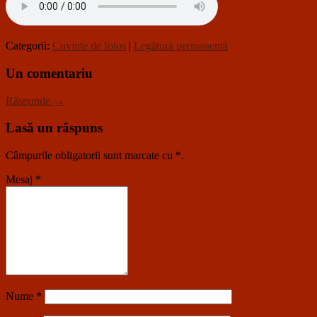
Categorii:
Cuvinte de folos
|
Legătură permanentă
Un comentariu
Răspunde →
Lasă un răspuns
Câmpurile obligatorii sunt marcate cu
*
.
Mesaj
*
Nume
*