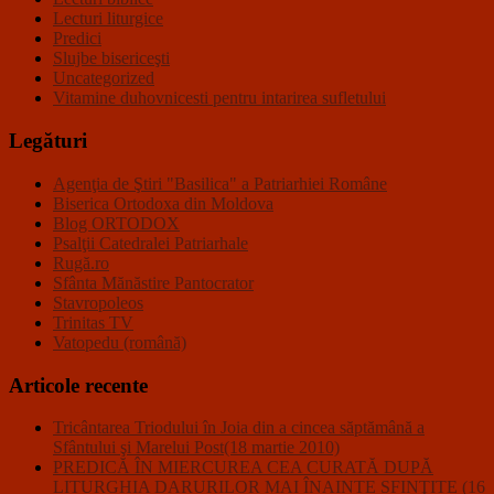
Lecturi liturgice
Predici
Slujbe bisericeşti
Uncategorized
Vitamine duhovnicesti pentru intarirea sufletului
Legături
Agenţia de Ştiri "Basilica" a Patriarhiei Române
Biserica Ortodoxa din Moldova
Blog ORTODOX
Psalţii Catedralei Patriarhale
Rugă.ro
Sfânta Mănăstire Pantocrator
Stavropoleos
Trinitas TV
Vatopedu (română)
Articole recente
Tricântarea Triodului în Joia din a cincea săptămână a
Sfântului şi Marelui Post(18 martie 2010)
PREDICĂ ÎN MIERCUREA CEA CURATĂ DUPĂ
LITURGHIA DARURILOR MAI ÎNAINTE SFINŢITE (16