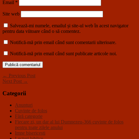
Email
*
Site web
Salvează-mi numele, emailul și site-ul web în acest navigator
pentru data viitoare când o să comentez.
Notifică-mă prin email când sunt comentarii ulterioare.
Notifică-mă prin email când sunt publicate articole noi.
← Previous Post
Next Post →
Categorii
Anunţuri
Cuvinte de folos
Fără categorie
Fiecare zi, un dar al lui Dumnezeu-366 cuvinte de folos
pentru toate zilele anului
Imne bisericeşti
Lecturi biblice