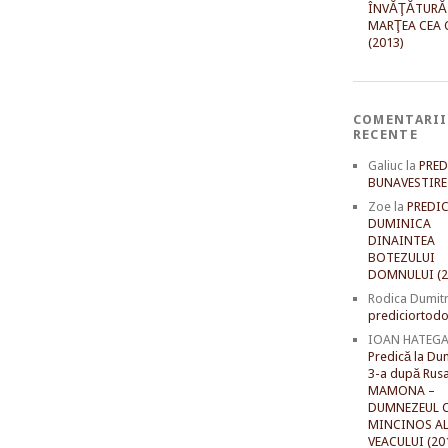
ÎNVĂŢĂTURĂ
MARŢEA CEA 
(2013)
COMENTARII
RECENTE
Galiuc
la
PRED
BUNAVESTIRE 
Zoe
la
PREDIC
DUMINICA
DINAINTEA
BOTEZULUI
DOMNULUI (2
Rodica Dumit
prediciortodo
IOAN HATEG
Predică la Du
3-a după Rusal
MAMONA –
DUMNEZEUL C
MINCINOS A
VEACULUI (20