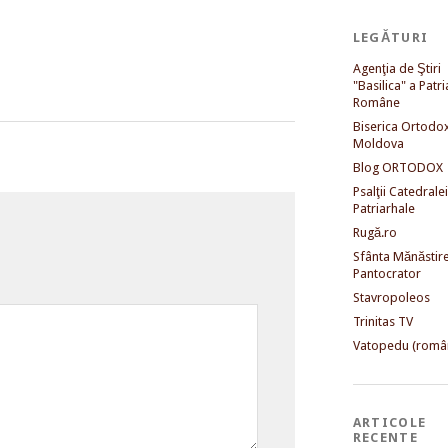
LEGĂTURI
Agenţia de Ştiri
"Basilica" a Patri
Române
Biserica Ortodo
Moldova
Blog ORTODOX
Psalţii Catedralei
Patriarhale
Rugă.ro
Sfânta Mănăstir
Pantocrator
Stavropoleos
Trinitas TV
Vatopedu (româ
ARTICOLE
RECENTE