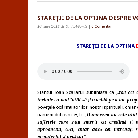
STAREȚII DE LA OPTINA DESPRE V
10 iulie 2012
de OrthoWords
|
0 Comentarii
STAREȚII DE LA OPTINA
Sfântul Ioan Scărarul subliniază că
„
toţi cei
trebuie ca mai întâi să şi-o ucidă pe-a lor prop
poveţele ocârmuitorilor noştri spirituali, chiar
oameni duhovniceşti.
„Dumnezeu nu este atât d
sufletele care s-au smerit cu credinţă şi ne
aproapelui, căci, chiar dacă cei întrebaţi 
nematerial şi nevăzut”.