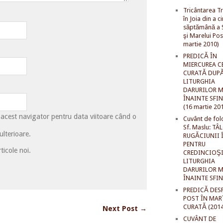
Tricântarea Tr
în Joia din a c
săptămână a S
şi Marelui Pos
martie 2010)
PREDICĂ ÎN
MIERCUREA C
CURATĂ DUP
LITURGHIA
DARURILOR M
ÎNAINTE SFI
(16 martie 20
 acest navigator pentru data viitoare când o
Cuvânt de fol
Sf. Maslu: TÂ
lterioare.
RUGĂCIUNII 
PENTRU
ticole noi.
CREDINCIOŞI
LITURGHIA
DARURILOR M
ÎNAINTE SFI
PREDICĂ DES
POST ÎN MAR
CURATĂ (2014
Next Post →
CUVÂNT DE