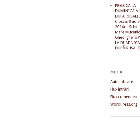
PREDICA LA
DUMINICA A 
DUPA RUSALII 
Closca, 9 noi
2014) | Schitu
Mare Mucenic
Gheorghe
la
LA DUMINICA
DUPĂ RUSALII
META
Autentificare
Flux intrări
Flux comentarii
WordPress.org