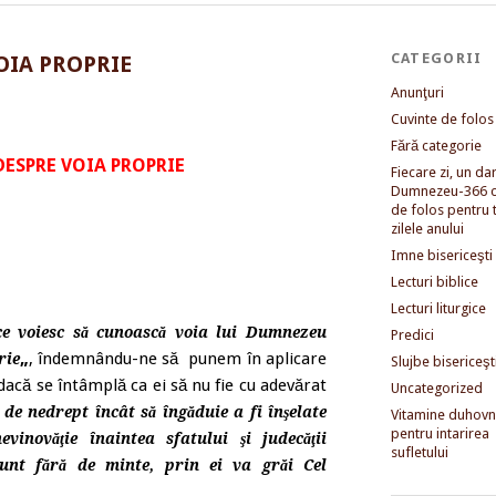
CATEGORII
OIA PROPRIE
Anunţuri
Cuvinte de folos
Fără categorie
DESPRE VOIA PROPRIE
Fiecare zi, un dar 
Dumnezeu-366 c
de folos pentru 
zilele anului
Imne bisericeşti
Lecturi biblice
Lecturi liturgice
 ce voiesc să cunoască voia lui Dumnezeu
Predici
„
, îndemnându-ne să punem în aplicare
rie
Slujbe bisericeşt
 dacă se întâmplă ca ei să nu fie cu adevărat
Uncategorized
e nedrept încât să îngăduie a fi înşelate
Vitamine duhovni
pentru intarirea
vinovăţie înaintea sfatului şi judecăţii
sufletului
sunt fără de minte, prin ei va grăi Cel