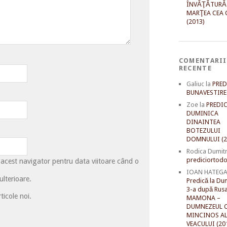
ÎNVĂŢĂTURĂ
MARŢEA CEA 
(2013)
COMENTARII
RECENTE
Galiuc
la
PRED
BUNAVESTIRE 
Zoe
la
PREDIC
DUMINICA
DINAINTEA
BOTEZULUI
DOMNULUI (2
Rodica Dumit
prediciortodo
 acest navigator pentru data viitoare când o
IOAN HATEG
lterioare.
Predică la Du
3-a după Rusal
ticole noi.
MAMONA –
DUMNEZEUL C
MINCINOS A
VEACULUI (20