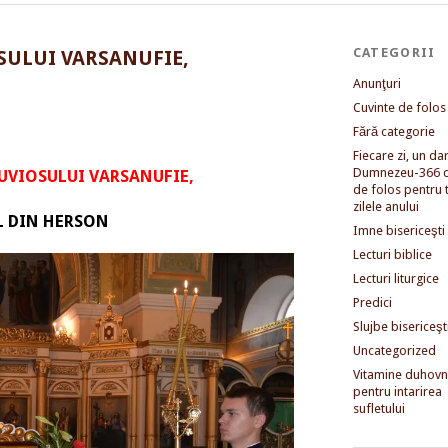
CATEGORII
SULUI VARSANUFIE,
Anunţuri
Cuvinte de folos
Fără categorie
Fiecare zi, un dar 
Dumnezeu-366 c
UVIOSULUI VARSANUFIE,
de folos pentru 
zilele anului
 DIN HERSON
Imne bisericeşti
Lecturi biblice
Lecturi liturgice
Predici
Slujbe bisericeşt
Uncategorized
Vitamine duhovni
pentru intarirea
sufletului