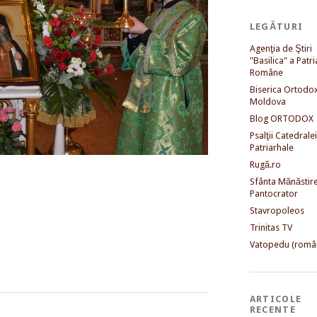
LEGĂTURI
Agenţia de Ştiri
"Basilica" a Patri
Române
Biserica Ortodo
Moldova
Blog ORTODOX
Psalţii Catedralei
Patriarhale
Rugă.ro
Sfânta Mănăstir
Pantocrator
Stavropoleos
Trinitas TV
Vatopedu (româ
ARTICOLE
RECENTE