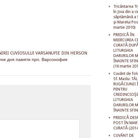
Tricântarea Tr
în Joia din a c
săptămână a S
şi Marelui Pos
martie 2010)
PREDICĂ ÎN
MIERCUREA C
CURATĂ DUP
LITURGHIA
NIRII CUVIOSULUI VARSANUFIE DIN HERSON
DARURILOR M
уне дня памяти прп. Варсонофия
ÎNAINTE SFI
(16 martie 20
Cuvânt de fol
Sf. Maslu: TÂ
RUGĂCIUNII 
PENTRU
CREDINCIOŞI
LITURGHIA
DARURILOR M
ÎNAINTE SFI
PREDICĂ DES
POST ÎN MAR
CURATĂ (2014
CUVÂNT DE