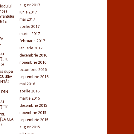
august 2017
iodului
incea
iunie 2017
fântului
mai 2017
t(18
aprilie 2017
martie 2017
EA
februarie 2017
Ă
ianuarie 2017
AI
decembrie 2016
NŢITE
noiembrie 2016
16)
octombrie 2016
os după
LCUIREA
septembrie 2016
ÎNTÂI
mai 2016
aprilie 2016
 DIN
martie 2016
AI
decembrie 2015
NŢITE
noiembrie 2015
PRE
ŢEA CEA
septembrie 2015
)
august 2015