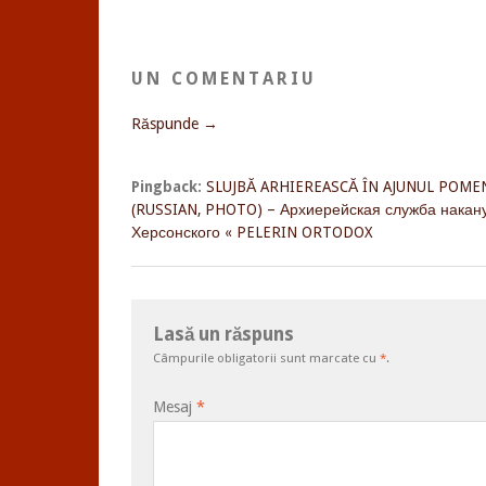
UN COMENTARIU
Răspunde →
Pingback:
SLUJBĂ ARHIEREASCĂ ÎN AJUNUL POME
(RUSSIAN, PHOTO) – Архиерейская служба накан
Херсонского « PELERIN ORTODOX
Lasă un răspuns
Câmpurile obligatorii sunt marcate cu
*
.
Mesaj
*