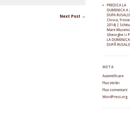
PREDICA LA
DUMINICA A 
DUPA RUSALII 
Next Post →
Closca, 9 noi
2014) | Schitu
Mare Mucenic
Gheorghe
la
LA DUMINICA
DUPĂ RUSALII
META
Autentificare
Flux intrări
Flux comentarii
WordPress.org