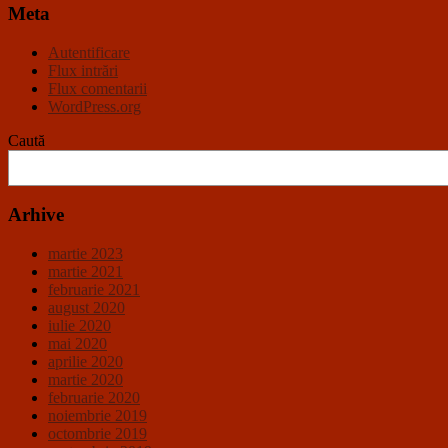
Meta
Autentificare
Flux intrări
Flux comentarii
WordPress.org
Caută
Arhive
martie 2023
martie 2021
februarie 2021
august 2020
iulie 2020
mai 2020
aprilie 2020
martie 2020
februarie 2020
noiembrie 2019
octombrie 2019