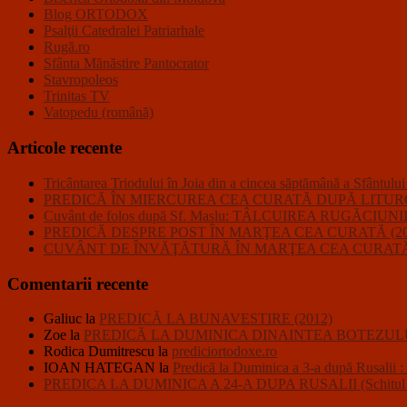
Blog ORTODOX
Psalţii Catedralei Patriarhale
Rugă.ro
Sfânta Mănăstire Pantocrator
Stavropoleos
Trinitas TV
Vatopedu (română)
Articole recente
Tricântarea Triodului în Joia din a cincea săptămână a Sfântulu
PREDICĂ ÎN MIERCUREA CEA CURATĂ DUPĂ LITURGHI
Cuvânt de folos după Sf. Maslu: TÂLCUIREA RUGĂC
PREDICĂ DESPRE POST ÎN MARŢEA CEA CURATĂ (20
CUVÂNT DE ÎNVĂŢĂTURĂ ÎN MARŢEA CEA CURATĂ 
Comentarii recente
Galiuc
la
PREDICĂ LA BUNAVESTIRE (2012)
Zoe
la
PREDICĂ LA DUMINICA DINAINTEA BOTEZULU
Rodica Dumitrescu
la
prediciortodoxe.ro
IOAN HATEGAN
la
Predică la Duminica a 3-a după R
PREDICA LA DUMINICA A 24-A DUPA RUSALII (Schitul Closc