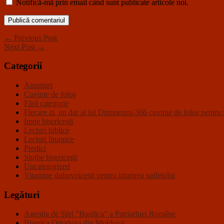
Notifică-mă prin email când sunt publicate articole noi.
← Previous Post
Next Post →
Categorii
Anunţuri
Cuvinte de folos
Fără categorie
Fiecare zi, un dar al lui Dumnezeu-366 cuvinte de folos pentru t
Imne bisericeşti
Lecturi biblice
Lecturi liturgice
Predici
Slujbe bisericeşti
Uncategorized
Vitamine duhovnicesti pentru intarirea sufletului
Legături
Agenţia de Ştiri "Basilica" a Patriarhiei Române
Biserica Ortodoxa din Moldova