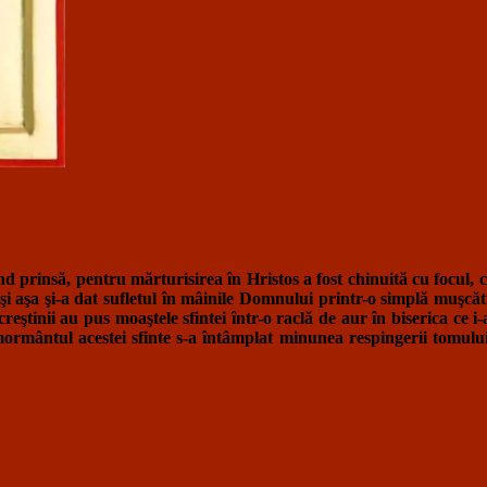
Fiind prinsă, pentru mărturisirea în Hristos a fost chinuită cu focul, 
şi aşa şi-a dat sufletul în mâinile Domnului printr-o simplă muşcătur
reştinii au pus moaştele sfintei într-o raclă de aur în biserica ce i
ântul acestei sfinte s-a întâmplat minunea respingerii tomului e