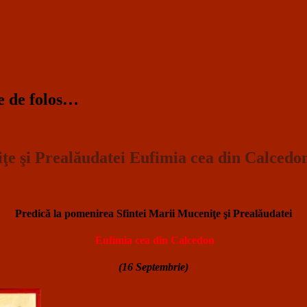
te de folos…
ţe şi Prealăudatei Eufimia cea din Calcedo
Predică la pomenirea Sfintei Marii Muceniţe şi Prealăudatei
Eufimia cea din Calcedon
(16 Septembrie)