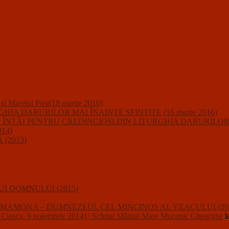
i şi Marelui Post(18 martie 2010)
A DARURILOR MAI ÎNAINTE SFINŢITE (16 martie 2016)
IUNII ÎNTÂI PENTRU CREDINCIOŞI DIN LITURGHIA DARURILO
14)
(2013)
I DOMNULUI (2015)
usalii : MAMONA – DUMNEZEUL CEL MINCINOS AL VEACULUI (20
a, 9 noiembrie 2014) | Schitul Sfântul Mare Mucenic Gheorghe
l