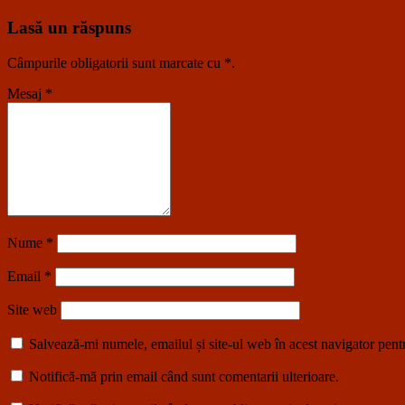
Lasă un răspuns
Câmpurile obligatorii sunt marcate cu
*
.
Mesaj
*
Nume
*
Email
*
Site web
Salvează-mi numele, emailul și site-ul web în acest navigator pent
Notifică-mă prin email când sunt comentarii ulterioare.