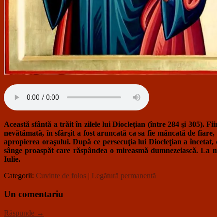
Această sfântă a trăit în zilele lui Diocleţian (între 284 şi 305). 
nevătămată, în sfârşit a fost aruncată ca sa fie mâncată de fiare, 
apropierea oraşului. După ce persecuţia lui Diocleţian a încetat, c
sânge proaspăt care răspândea o mireasmă dumnezeiască. La morm
Iulie.
Categorii:
Cuvinte de folos
|
Legătură permanentă
Un comentariu
Răspunde →