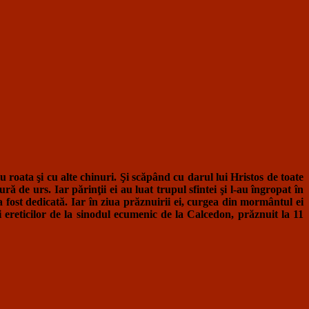
cu roata şi cu alte chinuri. Şi scăpând cu darul lui Hristos de toate
ă de urs. Iar părinţii ei au luat trupul sfintei şi l-au îngropat în
-a fost dedicată. Iar în ziua prăznuirii ei, curgea din mormântul ei
reticilor de la sinodul ecumenic de la Calcedon, prăznuit la 11