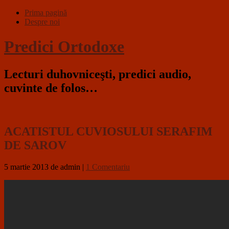
Prima pagină
Despre noi
Predici Ortodoxe
Lecturi duhovniceşti, predici audio,
cuvinte de folos…
ACATISTUL CUVIOSULUI SERAFIM
DE SAROV
5 martie 2013
de admin
|
1 Comentariu