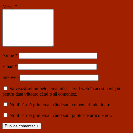
Mesaj
*
Nume
*
Email
*
Site web
Salvează-mi numele, emailul și site-ul web în acest navigator
pentru data viitoare când o să comentez.
Notifică-mă prin email când sunt comentarii ulterioare.
Notifică-mă prin email când sunt publicate articole noi.