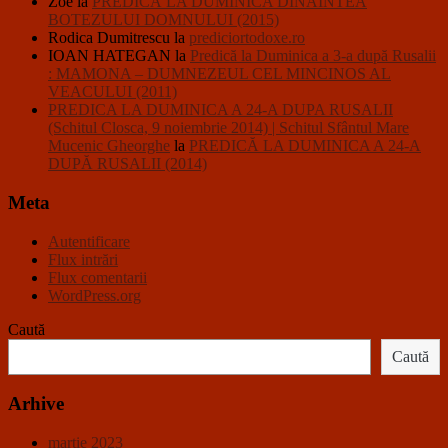
Zoe
la
PREDICĂ LA DUMINICA DINAINTEA
BOTEZULUI DOMNULUI (2015)
Rodica Dumitrescu
la
prediciortodoxe.ro
IOAN HATEGAN
la
Predică la Duminica a 3-a după Rusalii
: MAMONA – DUMNEZEUL CEL MINCINOS AL
VEACULUI (2011)
PREDICA LA DUMINICA A 24-A DUPA RUSALII
(Schitul Closca, 9 noiembrie 2014) | Schitul Sfântul Mare
Mucenic Gheorghe
la
PREDICĂ LA DUMINICA A 24-A
DUPĂ RUSALII (2014)
Meta
Autentificare
Flux intrări
Flux comentarii
WordPress.org
Caută
Caută
Arhive
martie 2023