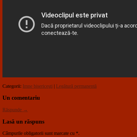
Categorii:
Imne bisericeşti
|
Legătură permanentă
Un comentariu
Răspunde →
Lasă un răspuns
Câmpurile obligatorii sunt marcate cu
*
.