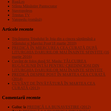
Rugă.ro
Sfânta Mănăstire Pantocrator
Stavropoleos
Trinitas TV
Vatopedu (română)
Articole recente
Tricântarea Triodului în Joia din a cincea săptămână a
Sfântului şi Marelui Post(18 martie 2010)
PREDICĂ ÎN MIERCUREA CEA CURATĂ DUPĂ
LITURGHIA DARURILOR MAI ÎNAINTE SFINŢITE (16
martie 2016)
Cuvânt de folos după Sf. Maslu: TÂLCUIREA
RUGĂCIUNII ÎNTÂI PENTRU CREDINCIOŞI DIN
LITURGHIA DARURILOR MAI ÎNAINTE SFINŢITE
PREDICĂ DESPRE POST ÎN MARŢEA CEA CURATĂ
(2014)
CUVÂNT DE ÎNVĂŢĂTURĂ ÎN MARŢEA CEA
CURATĂ (2013)
Comentarii recente
Galiuc
la
PREDICĂ LA BUNAVESTIRE (2012)