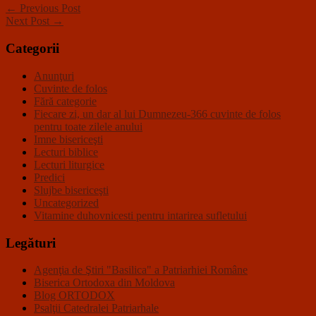
← Previous Post
Next Post →
Categorii
Anunţuri
Cuvinte de folos
Fără categorie
Fiecare zi, un dar al lui Dumnezeu-366 cuvinte de folos
pentru toate zilele anului
Imne bisericeşti
Lecturi biblice
Lecturi liturgice
Predici
Slujbe bisericeşti
Uncategorized
Vitamine duhovnicesti pentru intarirea sufletului
Legături
Agenţia de Ştiri "Basilica" a Patriarhiei Române
Biserica Ortodoxa din Moldova
Blog ORTODOX
Psalţii Catedralei Patriarhale