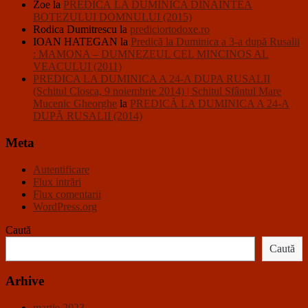
Zoe
la
PREDICĂ LA DUMINICA DINAINTEA
BOTEZULUI DOMNULUI (2015)
Rodica Dumitrescu
la
prediciortodoxe.ro
IOAN HATEGAN
la
Predică la Duminica a 3-a după Rusalii
: MAMONA – DUMNEZEUL CEL MINCINOS AL
VEACULUI (2011)
PREDICA LA DUMINICA A 24-A DUPA RUSALII
(Schitul Closca, 9 noiembrie 2014) | Schitul Sfântul Mare
Mucenic Gheorghe
la
PREDICĂ LA DUMINICA A 24-A
DUPĂ RUSALII (2014)
Meta
Autentificare
Flux intrări
Flux comentarii
WordPress.org
Caută
Caută
Arhive
martie 2023