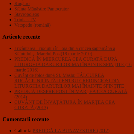
Rugă.ro
Sfânta Mănăstire Pantocrator
Stavropoleos
Trinitas TV
Vatopedu (română)
Articole recente
Tricântarea Triodului în Joia din a cincea săptămână a
Sfântului şi Marelui Post(18 martie 2010)
PREDICĂ ÎN MIERCUREA CEA CURATĂ DUPĂ
LITURGHIA DARURILOR MAI ÎNAINTE SFINŢITE (16
martie 2016)
Cuvânt de folos după Sf. Maslu: TÂLCUIREA
RUGĂCIUNII ÎNTÂI PENTRU CREDINCIOŞI DIN
LITURGHIA DARURILOR MAI ÎNAINTE SFINŢITE
PREDICĂ DESPRE POST ÎN MARŢEA CEA CURATĂ
(2014)
CUVÂNT DE ÎNVĂŢĂTURĂ ÎN MARŢEA CEA
CURATĂ (2013)
Comentarii recente
Galiuc
la
PREDICĂ LA BUNAVESTIRE (2012)