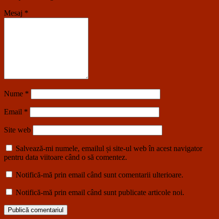
Mesaj
*
Nume
*
Email
*
Site web
Salvează-mi numele, emailul și site-ul web în acest navigator
pentru data viitoare când o să comentez.
Notifică-mă prin email când sunt comentarii ulterioare.
Notifică-mă prin email când sunt publicate articole noi.