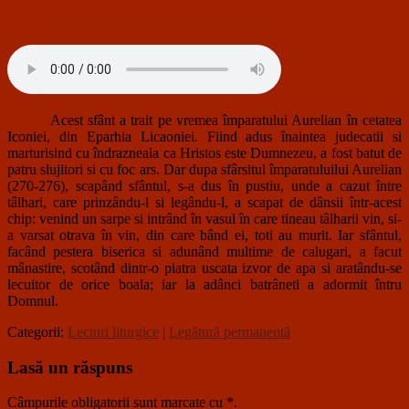
Acest sfânt a trait pe vremea împaratului Aurelian în cetatea
Iconiei, din Eparhia Licaoniei. Fiind adus înaintea judecatii si
marturisind cu îndrazneala ca Hristos este Dumnezeu, a fost batut de
patru slujitori si cu foc ars. Dar dupa sfârsitul împaratuluilui Aurelian
(270-276), scapând sfântul, s-a dus în pustiu, unde a cazut între
tâlhari, care prinzându-l si legându-l, a scapat de dânsii într-acest
chip: venind un sarpe si intrând în vasul în care tineau tâlharii vin, si-
a varsat otrava în vin, din care bând ei, toti au murit. Iar sfântul,
facând pestera biserica si adunând multime de calugari, a facut
mânastire, scotând dintr-o piatra uscata izvor de apa si aratându-se
lecuitor de orice boala; iar la adânci batrâneti a adormit întru
Domnul.
Categorii:
Lecturi liturgice
|
Legătură permanentă
Lasă un răspuns
Câmpurile obligatorii sunt marcate cu
*
.