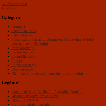
← Previous Post
Next Post →
Categorii
Anunţuri
Cuvinte de folos
Fără categorie
Fiecare zi, un dar al lui Dumnezeu-366 cuvinte de folos
pentru toate zilele anului
Imne bisericeşti
Lecturi biblice
Lecturi liturgice
Predici
Slujbe bisericeşti
Uncategorized
Vitamine duhovnicesti pentru intarirea sufletului
Legături
Agenţia de Ştiri "Basilica" a Patriarhiei Române
Biserica Ortodoxa din Moldova
Blog ORTODOX
Psalţii Catedralei Patriarhale