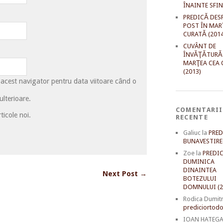
ÎNAINTE SFI
PREDICĂ DES
POST ÎN MAR
CURATĂ (2014
CUVÂNT DE
ÎNVĂŢĂTURĂ
MARŢEA CEA 
(2013)
 acest navigator pentru data viitoare când o
lterioare.
COMENTARII
ticole noi.
RECENTE
Galiuc
la
PRED
BUNAVESTIRE 
Zoe
la
PREDIC
DUMINICA
DINAINTEA
Next Post →
BOTEZULUI
DOMNULUI (2
Rodica Dumit
prediciortodo
IOAN HATEG