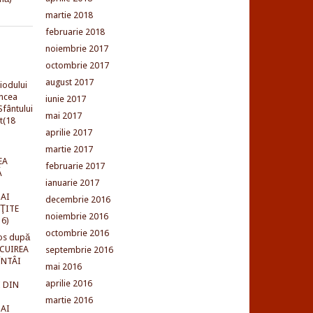
martie 2018
februarie 2018
noiembrie 2017
octombrie 2017
august 2017
iodului
incea
iunie 2017
fântului
mai 2017
t(18
aprilie 2017
martie 2017
EA
februarie 2017
Ă
ianuarie 2017
AI
decembrie 2016
NŢITE
noiembrie 2016
16)
octombrie 2016
os după
LCUIREA
septembrie 2016
ÎNTÂI
mai 2016
aprilie 2016
 DIN
martie 2016
AI