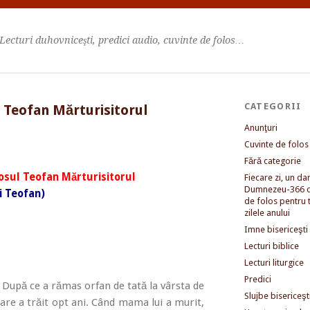
Lecturi duhovniceşti, predici audio, cuvinte de folos…
CATEGORII
 Teofan Mărturisitorul
Anunţuri
Cuvinte de folos
Fără categorie
osul Teofan Mărturisitorul
Fiecare zi, un dar 
Dumnezeu-366 c
ui Teofan)
de folos pentru 
zilele anului
Imne bisericeşti
Lecturi biblice
Lecturi liturgice
Predici
a. După ce a rămas orfan de tată la vârsta de
Slujbe bisericeşt
u care a trăit opt ani. Când mama lui a murit,