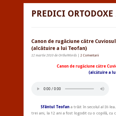
PREDICI ORTODOXE
Canon de rugăciune către Cuviosul
(alcătuire a lui Teofan)
12 martie 2010
de OrthoWords
|
2 Comentarii
Canon de rugăciune către Cuvi
(alcătuire a l
Sfântul Teofan
a trăit în secolul al IX-le
trei ani, la 12 ani a fost logodit cu o copilă, c