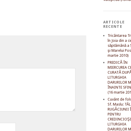
ARTICOLE
RECENTE
Tricântarea Tr
în Joia din a c
săptămână a S
şi Marelui Pos
martie 2010)
PREDICĂ ÎN
MIERCUREA C
CURATĂ DUP
LITURGHIA
DARURILOR M
ÎNAINTE SFI
(16 martie 20
Cuvânt de fol
Sf. Maslu: TÂ
RUGĂCIUNII 
PENTRU
CREDINCIOŞI
LITURGHIA
DARURILOR M