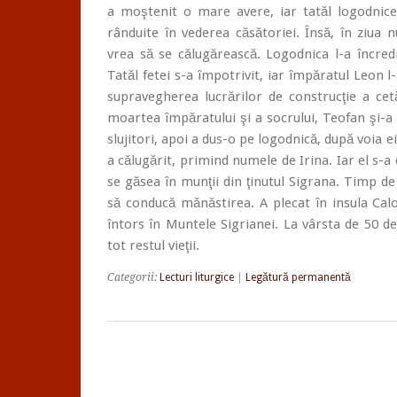
a moştenit o mare avere, iar tatăl logodnicei
rânduite în vederea căsătoriei. Însă, în ziua n
vrea să se călugărească. Logodnica l-a încred
Tatăl fetei s-a împotrivit, iar împăratul Leon l
supravegherea lucrărilor de construcţie a cet
moartea împăratului şi a socrului, Teofan şi-a 
slujitori, apoi a dus-o pe logodnică, după voia 
a călugărit, primind numele de Irina. Iar el s-a
se găsea în munţii din ţinutul Sigrana. Timp de 
să conducă mănăstirea. A plecat în insula Cal
întors în Muntele Sigrianei. La vârsta de 50 d
tot restul vieţii.
Categorii:
Lecturi liturgice
|
Legătură permanentă