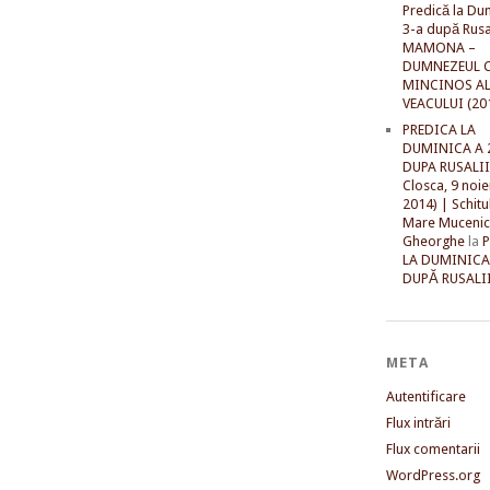
Predică la Du
3-a după Rusal
MAMONA –
DUMNEZEUL C
MINCINOS A
VEACULUI (20
PREDICA LA
DUMINICA A 
DUPA RUSALII 
Closca, 9 noi
2014) | Schitu
Mare Mucenic
Gheorghe
la
LA DUMINICA
DUPĂ RUSALII
META
Autentificare
Flux intrări
Flux comentarii
WordPress.org