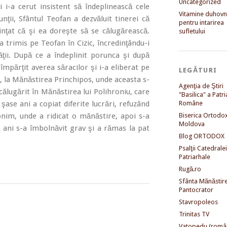
Uncategorized
 i-a cerut insistent să îndeplinească cele
Vitamine duhovni
unţii, Sfântul Teofan a dezvăluit tinerei că
pentru intarirea
inţat că şi ea doreşte să se călugărească.
sufletului
-a trimis pe Teofan în Cizic, încredinţându-i
ăţii. După ce a îndeplinit porunca şi după
împărţit averea săracilor şi i-a eliberat pe
LEGĂTURI
ei, la Mănăstirea Princhipos, unde aceasta s-
Agenţia de Ştiri
 călugărit în Mănăstirea lui Polihroniu, care
"Basilica" a Patri
şase ani a copiat diferite lucrări, refuzând
Române
onim, unde a ridicat o mănăstire, apoi s-a
Biserica Ortodo
Moldova
e ani s-a îmbolnăvit grav şi a rămas la pat
Blog ORTODOX
Psalţii Catedralei
Patriarhale
Rugă.ro
Sfânta Mănăstir
Pantocrator
Stavropoleos
Trinitas TV
Vatopedu (româ