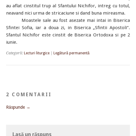
au aflat cinstitul trup al Sfantului Nichifor, intreg cu totul,
neavand nici urma de stricaciune si dand buna mireasma.
Moastele sale au fost asezate mai intai in Biserica
Sfintei Sofia, iar a doua zi, in Biserica „Sfintii Apostoli“.
Sfantul Nichifor este cinstit de Biserica Ortodoxa si pe 2
iunie.
Categorii:
Lecturi liturgice
|
Legătură permanentă
2 COMENTARII
Răspunde →
Lasă un răspuns