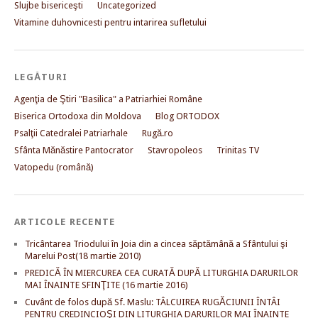
Slujbe bisericeşti
Uncategorized
Vitamine duhovnicesti pentru intarirea sufletului
LEGĂTURI
Agenţia de Ştiri "Basilica" a Patriarhiei Române
Biserica Ortodoxa din Moldova
Blog ORTODOX
Psalţii Catedralei Patriarhale
Rugă.ro
Sfânta Mănăstire Pantocrator
Stavropoleos
Trinitas TV
Vatopedu (română)
ARTICOLE RECENTE
Tricântarea Triodului în Joia din a cincea săptămână a Sfântului şi
Marelui Post(18 martie 2010)
PREDICĂ ÎN MIERCUREA CEA CURATĂ DUPĂ LITURGHIA DARURILOR
MAI ÎNAINTE SFINŢITE (16 martie 2016)
Cuvânt de folos după Sf. Maslu: TÂLCUIREA RUGĂCIUNII ÎNTÂI
PENTRU CREDINCIOŞI DIN LITURGHIA DARURILOR MAI ÎNAINTE