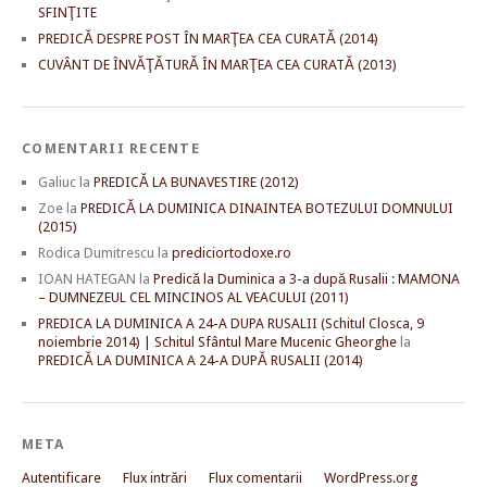
SFINŢITE
PREDICĂ DESPRE POST ÎN MARŢEA CEA CURATĂ (2014)
CUVÂNT DE ÎNVĂŢĂTURĂ ÎN MARŢEA CEA CURATĂ (2013)
COMENTARII RECENTE
Galiuc
la
PREDICĂ LA BUNAVESTIRE (2012)
Zoe
la
PREDICĂ LA DUMINICA DINAINTEA BOTEZULUI DOMNULUI
(2015)
Rodica Dumitrescu
la
prediciortodoxe.ro
IOAN HATEGAN
la
Predică la Duminica a 3-a după Rusalii : MAMONA
– DUMNEZEUL CEL MINCINOS AL VEACULUI (2011)
PREDICA LA DUMINICA A 24-A DUPA RUSALII (Schitul Closca, 9
noiembrie 2014) | Schitul Sfântul Mare Mucenic Gheorghe
la
PREDICĂ LA DUMINICA A 24-A DUPĂ RUSALII (2014)
META
Autentificare
Flux intrări
Flux comentarii
WordPress.org