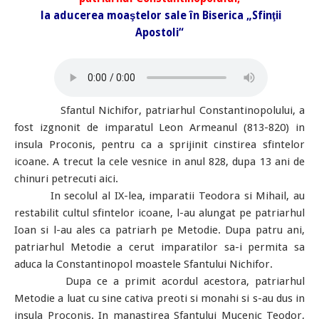
la aducerea moaştelor sale în Biserica „Sfinţii
Apostoli“
Sfantul Nichifor, patriarhul Constantinopolului, a
fost izgnonit de imparatul Leon Armeanul (813-820) in
insula Proconis, pentru ca a sprijinit cinstirea sfintelor
icoane. A trecut la cele vesnice in anul 828, dupa 13 ani de
chinuri petrecuti aici.
In secolul al IX-lea, imparatii Teodora si Mihail, au
restabilit cultul sfintelor icoane, l-au alungat pe patriarhul
Ioan si l-au ales ca patriarh pe Metodie. Dupa patru ani,
patriarhul Metodie a cerut imparatilor sa-i permita sa
aduca la Constantinopol moastele Sfantului Nichifor.
Dupa ce a primit acordul acestora, patriarhul
Metodie a luat cu sine cativa preoti si monahi si s-au dus in
insula Proconis. In manastirea Sfantului Mucenic Teodor,