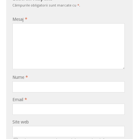
Câmpurile obligatorii sunt marcate cu
*
.
Mesaj
*
Nume
*
Email
*
Site web