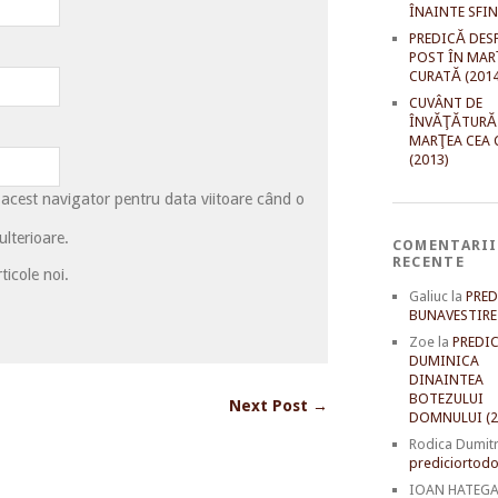
ÎNAINTE SFI
PREDICĂ DES
POST ÎN MAR
CURATĂ (2014
CUVÂNT DE
ÎNVĂŢĂTURĂ
MARŢEA CEA 
(2013)
 acest navigator pentru data viitoare când o
lterioare.
COMENTARII
RECENTE
ticole noi.
Galiuc
la
PRED
BUNAVESTIRE 
Zoe
la
PREDIC
DUMINICA
DINAINTEA
BOTEZULUI
Next Post →
DOMNULUI (2
Rodica Dumit
prediciortodo
IOAN HATEG