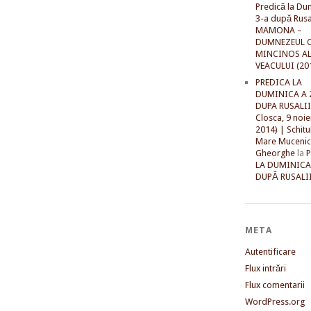
Predică la Du
3-a după Rusal
MAMONA –
DUMNEZEUL C
MINCINOS A
VEACULUI (20
PREDICA LA
DUMINICA A 
DUPA RUSALII 
Closca, 9 noi
2014) | Schitu
Mare Mucenic
Gheorghe
la
LA DUMINICA
DUPĂ RUSALII
META
Autentificare
Flux intrări
Flux comentarii
WordPress.org