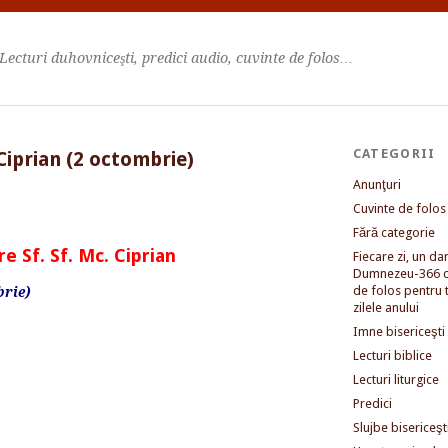
Lecturi duhovniceşti, predici audio, cuvinte de folos…
CATEGORII
Ciprian (2 octombrie)
Anunţuri
Cuvinte de folos
Fără categorie
e Sf. Sf. Mc. Ciprian
Fiecare zi, un dar 
Dumnezeu-366 c
de folos pentru 
brie)
zilele anului
Imne bisericeşti
Lecturi biblice
Lecturi liturgice
Predici
Slujbe bisericeşt