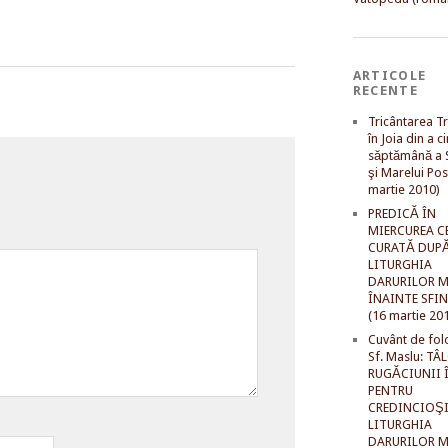
ARTICOLE
RECENTE
Tricântarea Tr
în Joia din a c
săptămână a S
şi Marelui Pos
martie 2010)
PREDICĂ ÎN
MIERCUREA C
CURATĂ DUP
LITURGHIA
DARURILOR M
ÎNAINTE SFI
(16 martie 20
Cuvânt de fol
Sf. Maslu: TÂ
RUGĂCIUNII 
PENTRU
CREDINCIOŞI
LITURGHIA
DARURILOR M