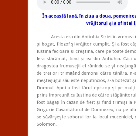
În această lună, în ziua a doua, pomenirea
vrăjitorul şi a sfintei
Acesta era din Antiohia Siriei în vremea îm
şi bogat, filozof şi vrăjitor cumplit. Şi a fost c
Iustina fecioara şi creştina, care pe toate demo
le-a sfărâmat, fiind şi ea din Antiohia. Căci
dragostea frumuseţii ei rănindu-se şi neajungân
de trei ori trimiţând demonii către tânăra, n-
meşteşugul său este neputincios, s-a botezat şi, 
Domnul. Apoi a fost făcut episcop şi pe mulţi p
prins împreună cu Iustina de către stăpânitorul
fost băgaţi în cazan de fier; şi fiind trimişi la
Grigorie Cuvântătorul de Dumnezeu, nu pe altul
se săvârşeşte soborul lor la locul muceniciei, c
Solomon.