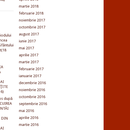
martie 2018
februarie 2018
noiembrie 2017
octombrie 2017
august 2017
iodului
incea
iunie 2017
fântului
mai 2017
t(18
aprilie 2017
martie 2017
EA
februarie 2017
Ă
ianuarie 2017
AI
decembrie 2016
NŢITE
noiembrie 2016
16)
octombrie 2016
os după
LCUIREA
septembrie 2016
ÎNTÂI
mai 2016
aprilie 2016
 DIN
martie 2016
AI