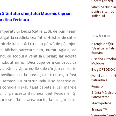
Uncategorized
Vitamine duhovni
pentru intarirea
 Sfântului sfinţitului Mucenic Ciprian
sufletului
 Iustina fecioara
păratului Deciu (către 250), de bun neam
LEGĂTURI
âştigat la credinţa cea întru Hristos de către
nicele lui lucrări ca pe o pânză de păianjen
Agenţia de Ştiri
"Basilica" a Patri
 un bărbat oarecare elin, numit Aglaid, de
Române
du-şi scopul a venit la Ciprian; iar acesta
Biserica Ortodo
a izbutit nimic. Deci după ce a cunoscut că
Moldova
arzând vrăjitoreştile sale cărţi, a crezut în
Blog ORTODOX
ovăţuindu-i la credinţa lui Hristos, a fost
Psalţii Catedralei
Patriarhale
 Damascului, şi strunjindu-li-se coastele au
Rugă.ro
 Nicomidia li s-au tăiat capetele. Iar marele
Sfânta Mănăstir
, ci pe acesta îl numea iubit Fecioarei. Şi
Pantocrator
are se afla de acea parte, la locaşurile lui
Stavropoleos
Trinitas TV
Vatopedu (româ