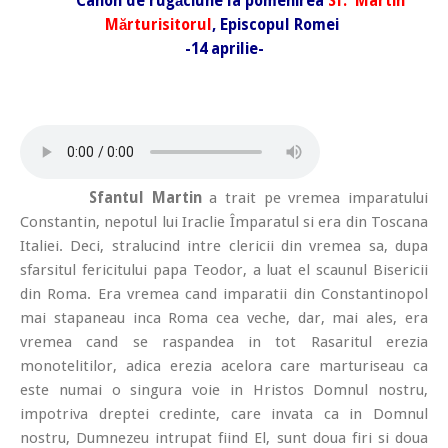
Canon de rugăciune la pomenirea
Sf. Martin
Mărturisitorul
, Episcopul Romei
-14 aprilie-
Sfantul Martin
a trait pe vremea imparatului
Constantin, nepotul lui Iraclie Împaratul si era din Toscana
Italiei. Deci, stralucind intre clericii din vremea sa, dupa
sfarsitul fericitului papa Teodor, a luat el scaunul Bisericii
din Roma. Era vremea cand imparatii din Constantinopol
mai stapaneau inca Roma cea veche, dar, mai ales, era
vremea cand se raspandea in tot Rasaritul erezia
monotelitilor, adica erezia acelora care marturiseau ca
este numai o singura voie in Hristos Domnul nostru,
impotriva dreptei credinte, care invata ca in Domnul
nostru, Dumnezeu intrupat fiind El, sunt doua firi si doua