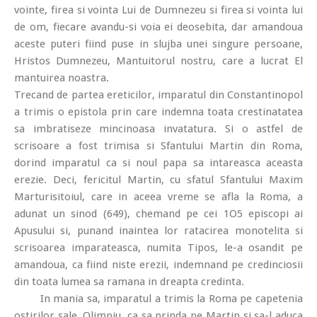
vointe, firea si vointa Lui de Dumnezeu si firea si vointa lui
de om, fiecare avandu-si voia ei deosebita, dar amandoua
aceste puteri fiind puse in slujba unei singure persoane,
Hristos Dumnezeu, Mantuitorul nostru, care a lucrat El
mantuirea noastra.
Trecand de partea ereticilor, imparatul din Constantinopol
a trimis o epistola prin care indemna toata crestinatatea
sa imbratiseze mincinoasa invatatura. Si o astfel de
scrisoare a fost trimisa si Sfantului Martin din Roma,
dorind imparatul ca si noul papa sa intareasca aceasta
erezie. Deci, fericitul Martin, cu sfatul Sfantului Maxim
Marturisitoiul, care in aceea vreme se afla la Roma, a
adunat un sinod (649), chemand pe cei 1O5 episcopi ai
Apusului si, punand inaintea lor ratacirea monotelita si
scrisoarea imparateasca, numita Tipos, le-a osandit pe
amandoua, ca fiind niste erezii, indemnand pe credinciosii
din toata lumea sa ramana in dreapta credinta.
In mania sa, imparatul a trimis la Roma pe capetenia
ostirilor sale, Olimpiu, ca sa prinda pe Martin si sa-l aduca