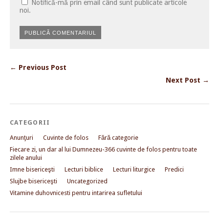
Notifică-mă prin email când sunt publicate articole
noi.
← Previous Post
Next Post →
CATEGORII
Anunţuri
Cuvinte de folos
Fără categorie
Fiecare zi, un dar al lui Dumnezeu-366 cuvinte de folos pentru toate
zilele anului
Imne bisericeşti
Lecturi biblice
Lecturi liturgice
Predici
Slujbe bisericeşti
Uncategorized
Vitamine duhovnicesti pentru intarirea sufletului