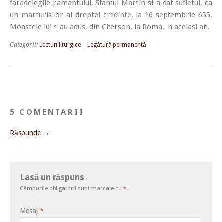
faradelegile pamantului, Sfantul Martin si-a dat sufletul, ca
un marturisilor al dreptei credinte, la 16 septembrie 655.
Moastele lui s-au adus, din Cherson, la Roma, in acelasi an.
Categorii:
Lecturi liturgice
|
Legătură permanentă
5 COMENTARII
Răspunde →
Lasă un răspuns
Câmpurile obligatorii sunt marcate cu
*
.
Mesaj
*