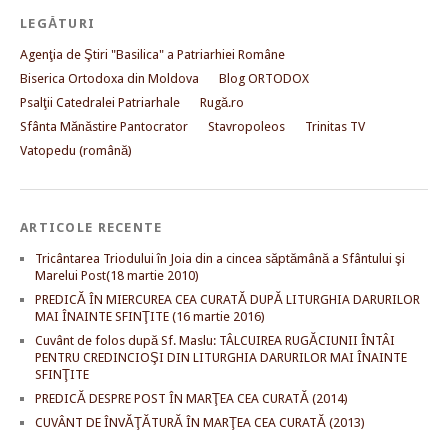
LEGĂTURI
Agenţia de Ştiri "Basilica" a Patriarhiei Române
Biserica Ortodoxa din Moldova
Blog ORTODOX
Psalţii Catedralei Patriarhale
Rugă.ro
Sfânta Mănăstire Pantocrator
Stavropoleos
Trinitas TV
Vatopedu (română)
ARTICOLE RECENTE
Tricântarea Triodului în Joia din a cincea săptămână a Sfântului şi
Marelui Post(18 martie 2010)
PREDICĂ ÎN MIERCUREA CEA CURATĂ DUPĂ LITURGHIA DARURILOR
MAI ÎNAINTE SFINŢITE (16 martie 2016)
Cuvânt de folos după Sf. Maslu: TÂLCUIREA RUGĂCIUNII ÎNTÂI
PENTRU CREDINCIOŞI DIN LITURGHIA DARURILOR MAI ÎNAINTE
SFINŢITE
PREDICĂ DESPRE POST ÎN MARŢEA CEA CURATĂ (2014)
CUVÂNT DE ÎNVĂŢĂTURĂ ÎN MARŢEA CEA CURATĂ (2013)