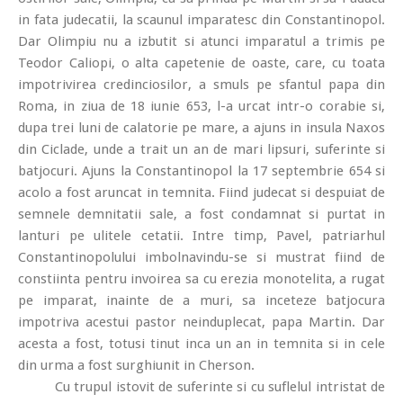
in fata judecatii, la scaunul imparatesc din Constantinopol.
Dar Olimpiu nu a izbutit si atunci imparatul a trimis pe
Teodor Caliopi, o alta capetenie de oaste, care, cu toata
impotrivirea credinciosilor, a smuls pe sfantul papa din
Roma, in ziua de 18 iunie 653, l-a urcat intr-o corabie si,
dupa trei luni de calatorie pe mare, a ajuns in insula Naxos
din Ciclade, unde a trait un an de mari lipsuri, suferinte si
batjocuri. Ajuns la Constantinopol la 17 septembrie 654 si
acolo a fost aruncat in temnita. Fiind judecat si despuiat de
semnele demnitatii sale, a fost condamnat si purtat in
lanturi pe ulitele cetatii. Intre timp, Pavel, patriarhul
Constantinopolului imbolnavindu-se si mustrat fiind de
constiinta pentru invoirea sa cu erezia monotelita, a rugat
pe imparat, inainte de a muri, sa inceteze batjocura
impotriva acestui pastor neinduplecat, papa Martin. Dar
acesta a fost, totusi tinut inca un an in temnita si in cele
din urma a fost surghiunit in Cherson.
Cu trupul istovit de suferinte si cu suflelul intristat de