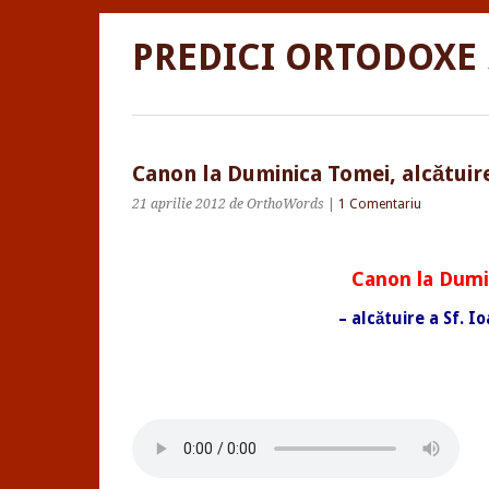
PREDICI ORTODOXE
Canon la Duminica Tomei, alcătuir
21 aprilie 2012
de OrthoWords
|
1 Comentariu
Canon la Dumi
– alcătuire a Sf. 