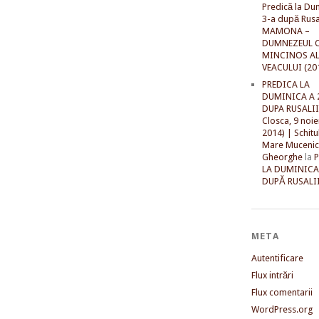
Predică la Du
3-a după Rusal
MAMONA –
DUMNEZEUL C
MINCINOS A
VEACULUI (20
PREDICA LA
DUMINICA A 
DUPA RUSALII 
Closca, 9 noi
2014) | Schitu
Mare Mucenic
Gheorghe
la
LA DUMINICA
DUPĂ RUSALII
META
Autentificare
Flux intrări
Flux comentarii
WordPress.org