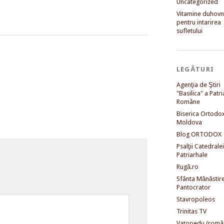
Uncategorized
Vitamine duhovni
pentru intarirea
sufletului
LEGĂTURI
Agenţia de Ştiri
"Basilica" a Patri
Române
Biserica Ortodo
Moldova
Blog ORTODOX
Psalţii Catedralei
Patriarhale
Rugă.ro
Sfânta Mănăstir
Pantocrator
Stavropoleos
Trinitas TV
Vatopedu (româ