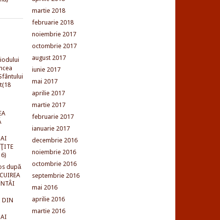
martie 2018
februarie 2018
noiembrie 2017
octombrie 2017
august 2017
iodului
incea
iunie 2017
fântului
mai 2017
t(18
aprilie 2017
martie 2017
EA
februarie 2017
Ă
ianuarie 2017
AI
decembrie 2016
NŢITE
noiembrie 2016
16)
octombrie 2016
os după
LCUIREA
septembrie 2016
ÎNTÂI
mai 2016
aprilie 2016
 DIN
martie 2016
AI