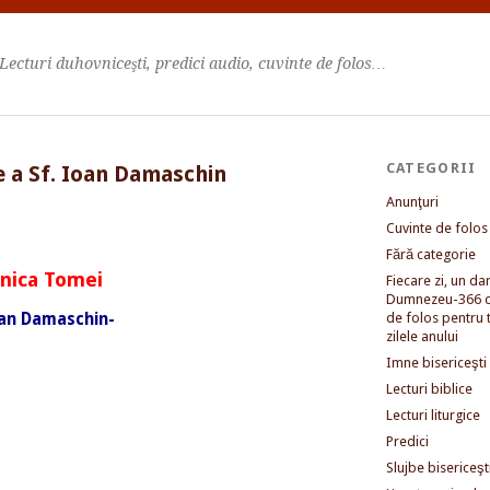
Lecturi duhovniceşti, predici audio, cuvinte de folos…
CATEGORII
e a Sf. Ioan Damaschin
Anunţuri
Cuvinte de folos
Fără categorie
nica Tomei
Fiecare zi, un dar 
Dumnezeu-366 c
Ioan Damaschin-
de folos pentru 
zilele anului
Imne bisericeşti
Lecturi biblice
Lecturi liturgice
Predici
Slujbe bisericeşt