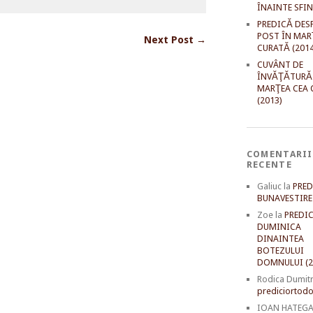
ÎNAINTE SFI
PREDICĂ DES
POST ÎN MAR
Next Post →
CURATĂ (2014
CUVÂNT DE
ÎNVĂŢĂTURĂ
MARŢEA CEA 
(2013)
COMENTARII
RECENTE
Galiuc
la
PRED
BUNAVESTIRE 
Zoe
la
PREDIC
DUMINICA
DINAINTEA
BOTEZULUI
DOMNULUI (2
Rodica Dumit
prediciortodo
IOAN HATEG