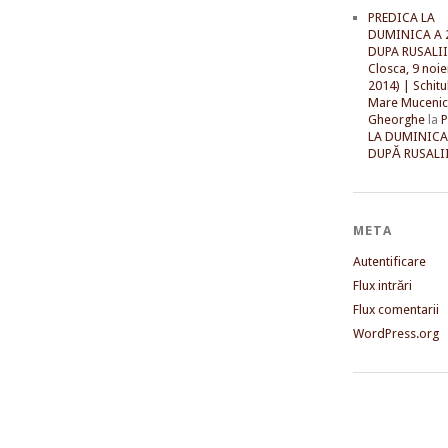
PREDICA LA
DUMINICA A 
DUPA RUSALII 
Closca, 9 noi
2014) | Schitu
Mare Mucenic
Gheorghe
la
LA DUMINICA
DUPĂ RUSALII
META
Autentificare
Flux intrări
Flux comentarii
WordPress.org