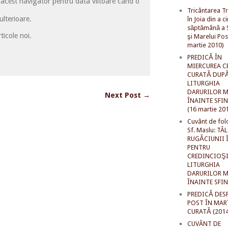
 acest navigator pentru data viitoare când o
Tricântarea Tr
lterioare.
în Joia din a c
săptămână a S
ticole noi.
şi Marelui Pos
martie 2010)
PREDICĂ ÎN
MIERCUREA C
CURATĂ DUP
LITURGHIA
DARURILOR M
Next Post →
ÎNAINTE SFI
(16 martie 20
Cuvânt de fol
Sf. Maslu: TÂ
RUGĂCIUNII 
PENTRU
CREDINCIOŞI
LITURGHIA
DARURILOR M
ÎNAINTE SFI
PREDICĂ DES
POST ÎN MAR
CURATĂ (2014
CUVÂNT DE