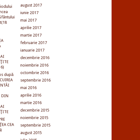
august 2017
iodului
incea
iunie 2017
fântului
mai 2017
t(18
aprilie 2017
martie 2017
EA
februarie 2017
Ă
ianuarie 2017
AI
decembrie 2016
NŢITE
noiembrie 2016
16)
octombrie 2016
os după
LCUIREA
septembrie 2016
ÎNTÂI
mai 2016
aprilie 2016
 DIN
martie 2016
AI
decembrie 2015
NŢITE
noiembrie 2015
PRE
ŢEA CEA
septembrie 2015
)
august 2015