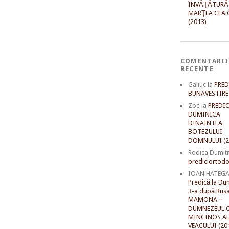
ÎNVĂŢĂTURĂ
MARŢEA CEA 
(2013)
COMENTARII
RECENTE
Galiuc
la
PRED
BUNAVESTIRE 
Zoe
la
PREDIC
DUMINICA
DINAINTEA
BOTEZULUI
DOMNULUI (2
Rodica Dumit
prediciortodo
IOAN HATEG
Predică la Du
3-a după Rusal
MAMONA –
DUMNEZEUL C
MINCINOS A
VEACULUI (20