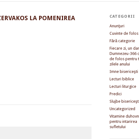
CATEGORII
 ZERVAKOS LA POMENIREA
Anunţuri
Cuvinte de folos
Fără categorie
Fiecare zi, un dar 
Dumnezeu-366 c
de folos pentru 
zilele anului
Imne bisericeşti
Lecturi biblice
Lecturi liturgice
Predici
Slujbe bisericeşt
Uncategorized
Vitamine duhovni
pentru intarirea
sufletului