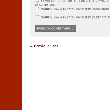
Salvează-mi numele, emailul și site-ul web în
să comentez.
Notifică-mă prin email când sunt comentarii u
Notifică-mă prin email când sunt publicate ar
← Previous Post