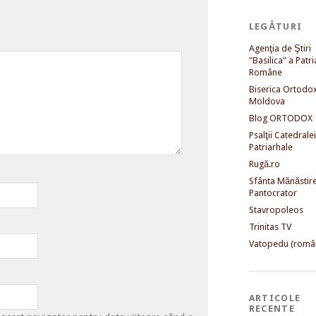
LEGĂTURI
Agenţia de Ştiri
"Basilica" a Patri
Române
Biserica Ortodo
Moldova
Blog ORTODOX
Psalţii Catedralei
Patriarhale
Rugă.ro
Sfânta Mănăstir
Pantocrator
Stavropoleos
Trinitas TV
Vatopedu (româ
ARTICOLE
RECENTE