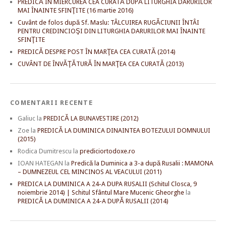
PREDICĂ ÎN MIERCUREA CEA CURATĂ DUPĂ LITURGHIA DARURILOR
MAI ÎNAINTE SFINŢITE (16 martie 2016)
Cuvânt de folos după Sf. Maslu: TÂLCUIREA RUGĂCIUNII ÎNTÂI
PENTRU CREDINCIOŞI DIN LITURGHIA DARURILOR MAI ÎNAINTE
SFINŢITE
PREDICĂ DESPRE POST ÎN MARŢEA CEA CURATĂ (2014)
CUVÂNT DE ÎNVĂŢĂTURĂ ÎN MARŢEA CEA CURATĂ (2013)
COMENTARII RECENTE
Galiuc
la
PREDICĂ LA BUNAVESTIRE (2012)
Zoe
la
PREDICĂ LA DUMINICA DINAINTEA BOTEZULUI DOMNULUI
(2015)
Rodica Dumitrescu
la
prediciortodoxe.ro
IOAN HATEGAN
la
Predică la Duminica a 3-a după Rusalii : MAMONA
– DUMNEZEUL CEL MINCINOS AL VEACULUI (2011)
PREDICA LA DUMINICA A 24-A DUPA RUSALII (Schitul Closca, 9
noiembrie 2014) | Schitul Sfântul Mare Mucenic Gheorghe
la
PREDICĂ LA DUMINICA A 24-A DUPĂ RUSALII (2014)