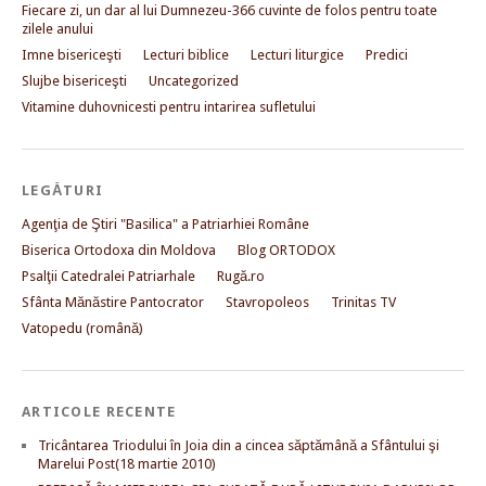
Fiecare zi, un dar al lui Dumnezeu-366 cuvinte de folos pentru toate
zilele anului
Imne bisericeşti
Lecturi biblice
Lecturi liturgice
Predici
Slujbe bisericeşti
Uncategorized
Vitamine duhovnicesti pentru intarirea sufletului
LEGĂTURI
Agenţia de Ştiri "Basilica" a Patriarhiei Române
Biserica Ortodoxa din Moldova
Blog ORTODOX
Psalţii Catedralei Patriarhale
Rugă.ro
Sfânta Mănăstire Pantocrator
Stavropoleos
Trinitas TV
Vatopedu (română)
ARTICOLE RECENTE
Tricântarea Triodului în Joia din a cincea săptămână a Sfântului şi
Marelui Post(18 martie 2010)