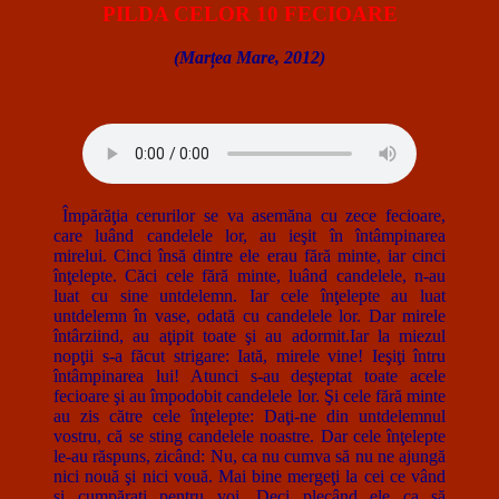
PILDA CELOR 10 FECIOARE
(Marțea Mare, 2012)
Împărăţia cerurilor se va asemăna cu zece fecioare,
care luând candelele lor, au ieşit în întâmpinarea
mirelui. Cinci însă dintre ele erau fără minte, iar cinci
înţelepte. Căci cele fără minte, luând candelele, n-au
luat cu sine untdelemn. Iar cele înţelepte au luat
untdelemn în vase, odată cu candelele lor. Dar mirele
întârziind, au aţipit toate şi au adormit.Iar la miezul
nopţii s-a făcut strigare: Iată, mirele vine! Ieşiţi întru
întâmpinarea lui! Atunci s-au deşteptat toate acele
fecioare şi au împodobit candelele lor. Şi cele fără minte
au zis către cele înţelepte: Daţi-ne din untdelemnul
vostru, că se sting candelele noastre. Dar cele înţelepte
le-au răspuns, zicând: Nu, ca nu cumva să nu ne ajungă
nici nouă şi nici vouă. Mai bine mergeţi la cei ce vând
şi cumpăraţi pentru voi. Deci plecând ele ca să