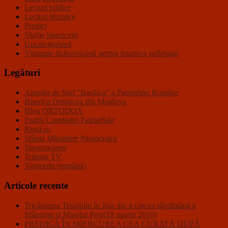
Lecturi biblice
Lecturi liturgice
Predici
Slujbe bisericeşti
Uncategorized
Vitamine duhovnicesti pentru intarirea sufletului
Legături
Agenţia de Ştiri "Basilica" a Patriarhiei Române
Biserica Ortodoxa din Moldova
Blog ORTODOX
Psalţii Catedralei Patriarhale
Rugă.ro
Sfânta Mănăstire Pantocrator
Stavropoleos
Trinitas TV
Vatopedu (română)
Articole recente
Tricântarea Triodului în Joia din a cincea săptămână a
Sfântului şi Marelui Post(18 martie 2010)
PREDICĂ ÎN MIERCUREA CEA CURATĂ DUPĂ