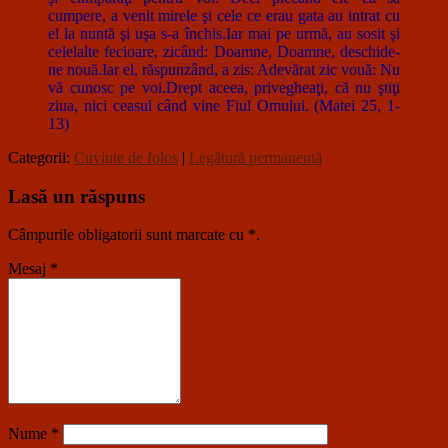
cumpere, a venit mirele şi cele ce erau gata au intrat cu
el la nuntă şi uşa s-a închis.Iar mai pe urmă, au sosit şi
celelalte fecioare, zicând: Doamne, Doamne, deschide-
ne nouă.Iar el, răspunzând, a zis: Adevărat zic vouă: Nu
vă cunosc pe voi.Drept aceea, privegheaţi, că nu ştiţi
ziua, nici ceasul când vine Fiul Omului. (Matei 25, 1-
13)
Categorii:
Cuvinte de folos
|
Legătură permanentă
Lasă un răspuns
Câmpurile obligatorii sunt marcate cu
*
.
Mesaj
*
Nume
*