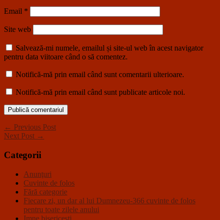
Email
*
Site web
Salvează-mi numele, emailul și site-ul web în acest navigator
pentru data viitoare când o să comentez.
Notifică-mă prin email când sunt comentarii ulterioare.
Notifică-mă prin email când sunt publicate articole noi.
← Previous Post
Next Post →
Categorii
Anunţuri
Cuvinte de folos
Fără categorie
Fiecare zi, un dar al lui Dumnezeu-366 cuvinte de folos
pentru toate zilele anului
Imne bisericeşti