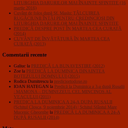
LITURGHIA DARURILOR MAI ÎNAINTE SFINŢITE (16
martie 2016)
Cuvânt de folos după Sf. Maslu: TÂLCUIREA
RUGĂCIUNII ÎNTÂI PENTRU CREDINCIOŞI DIN
LITURGHIA DARURILOR MAI ÎNAINTE SFINŢITE
PREDICĂ DESPRE POST ÎN MARŢEA CEA CURATĂ
(2014)
CUVÂNT DE ÎNVĂŢĂTURĂ ÎN MARŢEA CEA
CURATĂ (2013)
Comentarii recente
Galiuc
la
PREDICĂ LA BUNAVESTIRE (2012)
Zoe
la
PREDICĂ LA DUMINICA DINAINTEA
BOTEZULUI DOMNULUI (2015)
Rodica Dumitrescu
la
prediciortodoxe.ro
IOAN HATEGAN
la
Predică la Duminica a 3-a după Rusalii
: MAMONA – DUMNEZEUL CEL MINCINOS AL
VEACULUI (2011)
PREDICA LA DUMINICA A 24-A DUPA RUSALII
(Schitul Closca, 9 noiembrie 2014) | Schitul Sfântul Mare
Mucenic Gheorghe
la
PREDICĂ LA DUMINICA A 24-A
DUPĂ RUSALII (2014)