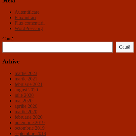
Meta
Autentificare
Flux intrări
Flux comentarii
WordPress.org
Caută
Caută
Arhive
martie 2023
martie 2021
februarie 2021
august 2020
iulie 2020
mai 2020
aprilie 2020
martie 2020
februarie 2020
noiembrie 2019
octombrie 2019
septembrie 2019