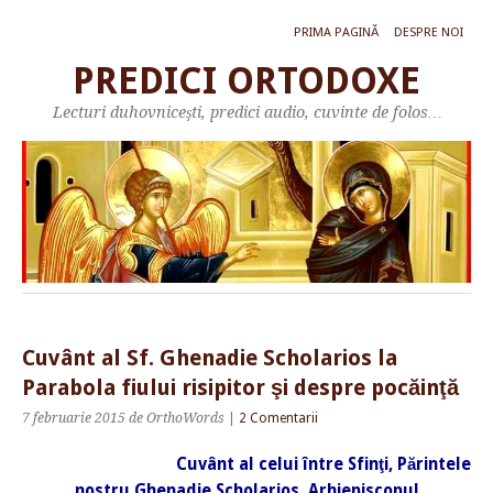
PRIMA PAGINĂ
DESPRE NOI
PREDICI ORTODOXE
Lecturi duhovniceşti, predici audio, cuvinte de folos…
Cuvânt al Sf. Ghenadie Scholarios la
Parabola fiului risipitor şi despre pocăinţă
7 februarie 2015
de OrthoWords
|
2 Comentarii
Cuvânt al celui între Sfinţi, Părintele
nostru Ghenadie Scholarios, Arhiepiscopul