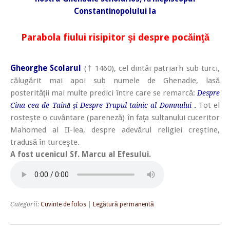
Constantinopolului la
Parabola fiului risipitor şi despre pocăinţă
Gheorghe Scolarul
(† 1460), cel dintâi patriarh sub turci,
călugărit mai apoi sub numele de Ghenadie, lasă
posterităţii mai multe predici între care se remarcă:
Despre
.
Tot el
Cina cea de Taină şi Despre Trupul tainic al Domnului
rosteşte o cuvântare (pareneză) în faţa sultanului cuceritor
Mahomed al II-lea, despre adevărul religiei creştine,
tradusă în turceşte.
A fost ucenicul Sf. Marcu al Efesului.
Categorii:
Cuvinte de folos
|
Legătură permanentă