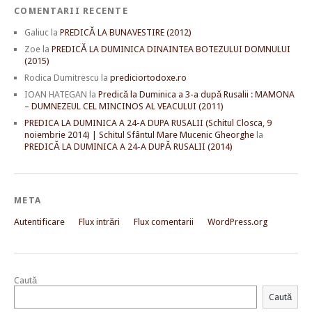
COMENTARII RECENTE
Galiuc
la
PREDICĂ LA BUNAVESTIRE (2012)
Zoe
la
PREDICĂ LA DUMINICA DINAINTEA BOTEZULUI DOMNULUI
(2015)
Rodica Dumitrescu
la
prediciortodoxe.ro
IOAN HATEGAN
la
Predică la Duminica a 3-a după Rusalii : MAMONA
– DUMNEZEUL CEL MINCINOS AL VEACULUI (2011)
PREDICA LA DUMINICA A 24-A DUPA RUSALII (Schitul Closca, 9
noiembrie 2014) | Schitul Sfântul Mare Mucenic Gheorghe
la
PREDICĂ LA DUMINICA A 24-A DUPĂ RUSALII (2014)
META
Autentificare
Flux intrări
Flux comentarii
WordPress.org
Caută
Caută