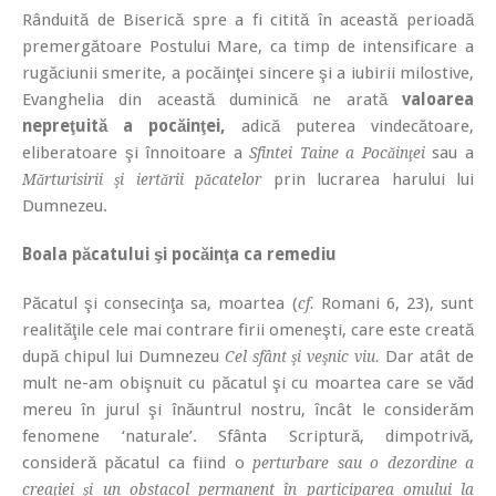
Rânduită de Biserică spre a fi citită în această perioadă
premergătoare Postului Mare, ca timp de intensificare a
rugăciunii smerite, a pocăinţei sincere şi a iubirii milostive,
Evanghelia din această duminică ne arată
valoarea
nepreţuită a pocăinţei,
adică puterea vindecătoare,
eliberatoare şi înnoitoare a
sau a
Sfintei Taine a Pocăinţei
prin lucrarea harului lui
Mărturisirii şi iertării păcatelor
Dumnezeu.
Boala păcatului şi pocăinţa ca remediu
Păcatul şi consecinţa sa, moartea (
Romani 6, 23), sunt
cf.
realităţile cele mai contrare firii omeneşti, care este creată
după chipul lui Dumnezeu
Dar atât de
Cel sfânt şi veşnic viu.
mult ne-am obişnuit cu păcatul şi cu moartea care se văd
mereu în jurul şi înăuntrul nostru, încât le considerăm
fenomene ‘naturale’. Sfânta Scriptură, dimpotrivă,
consideră păcatul ca fiind o
perturbare sau o dezordine a
creaţiei şi un obstacol permanent în participarea omului la