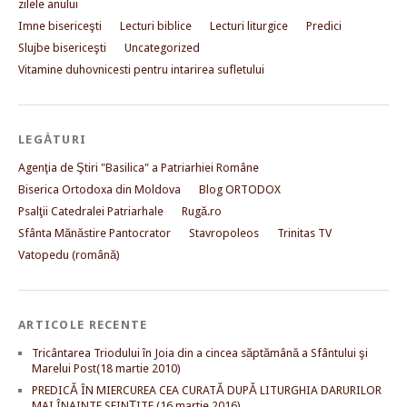
zilele anului
Imne bisericeşti
Lecturi biblice
Lecturi liturgice
Predici
Slujbe bisericeşti
Uncategorized
Vitamine duhovnicesti pentru intarirea sufletului
LEGĂTURI
Agenţia de Ştiri "Basilica" a Patriarhiei Române
Biserica Ortodoxa din Moldova
Blog ORTODOX
Psalţii Catedralei Patriarhale
Rugă.ro
Sfânta Mănăstire Pantocrator
Stavropoleos
Trinitas TV
Vatopedu (română)
ARTICOLE RECENTE
Tricântarea Triodului în Joia din a cincea săptămână a Sfântului şi
Marelui Post(18 martie 2010)
PREDICĂ ÎN MIERCUREA CEA CURATĂ DUPĂ LITURGHIA DARURILOR
MAI ÎNAINTE SFINŢITE (16 martie 2016)