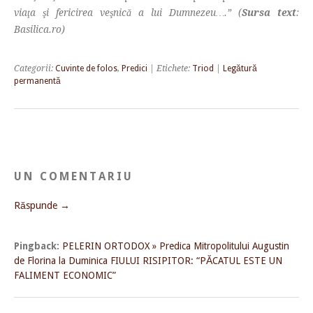
viaţa şi fericirea veşnică a lui Dumnezeu….” (
Sursa text
:
Basilica.ro)
Categorii:
Cuvinte de folos
,
Predici
| Etichete:
Triod
|
Legătură
permanentă
UN COMENTARIU
Răspunde →
Pingback:
PELERIN ORTODOX » Predica Mitropolitului Augustin
de Florina la Duminica FIULUI RISIPITOR: “PĂCATUL ESTE UN
FALIMENT ECONOMIC”