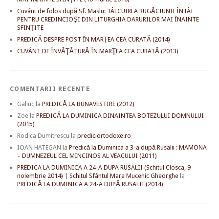
Cuvânt de folos după Sf. Maslu: TÂLCUIREA RUGĂCIUNII ÎNTÂI
PENTRU CREDINCIOŞI DIN LITURGHIA DARURILOR MAI ÎNAINTE
SFINŢITE
PREDICĂ DESPRE POST ÎN MARŢEA CEA CURATĂ (2014)
CUVÂNT DE ÎNVĂŢĂTURĂ ÎN MARŢEA CEA CURATĂ (2013)
COMENTARII RECENTE
Galiuc
la
PREDICĂ LA BUNAVESTIRE (2012)
Zoe
la
PREDICĂ LA DUMINICA DINAINTEA BOTEZULUI DOMNULUI
(2015)
Rodica Dumitrescu
la
prediciortodoxe.ro
IOAN HATEGAN
la
Predică la Duminica a 3-a după Rusalii : MAMONA
– DUMNEZEUL CEL MINCINOS AL VEACULUI (2011)
PREDICA LA DUMINICA A 24-A DUPA RUSALII (Schitul Closca, 9
noiembrie 2014) | Schitul Sfântul Mare Mucenic Gheorghe
la
PREDICĂ LA DUMINICA A 24-A DUPĂ RUSALII (2014)